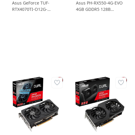
Asus GeForce TUF-
Asus PH-RX550-4G-EVO
RTX4070TI-O12G-
4GB GDDR5 128B
GAMING RTX4070TI
Ekran Kartı
12GB GDDR6X 192B
Gaming Ekran Kartı