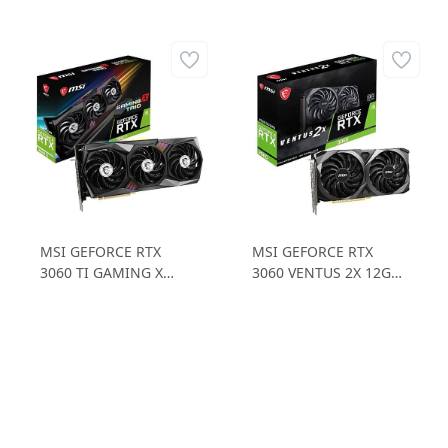
MSI GEFORCE RTX
MSI GEFORCE RTX
3060 TI GAMING X
3060 VENTUS 2X 12G
TRIO 8GD6X RTX3060TI
OC RTX3060 12GD6
8GB GDDR6X 256B
192B Ekran Kartı
Gaming Ekran Kartı