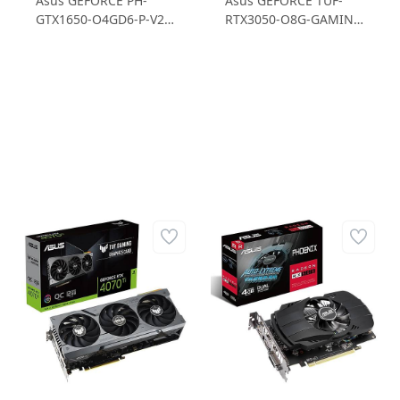
Asus GEFORCE PH-
Asus GEFORCE TUF-
GTX1650-O4GD6-P-V2
RTX3050-O8G-GAMING
GTX1650 4GB GDDR6
RTX 3050 8GB GDDR6
128B Ekran Kartı
128B Gaming Ekran
Kartı