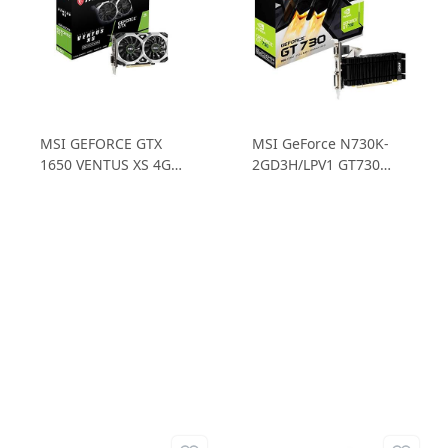
MSI GEFORCE GTX
MSI GeForce N730K-
1650 VENTUS XS 4G
2GD3H/LPV1 GT730
OCV1 GTX1650 4GB
2GB DDR3 64B Ekran
GDDR5 128B Ekran
Kartı
Kartı