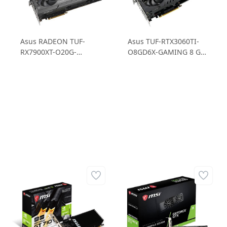
Asus RADEON TUF-
Asus TUF-RTX3060TI-
RX7900XT-O20G-
O8GD6X-GAMING 8 GB
GAMING RX 7900 XT
GDDR6X 256B Gaming
20GB GDDR6 320B
Ekran Kartı
Gaming Ekran Kartı