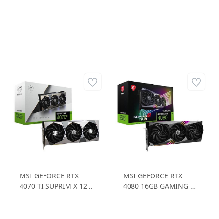
MSI GEFORCE RTX
MSI GEFORCE RTX
4070 TI SUPRIM X 12G
4080 16GB GAMING X
RTX4070 TI 12GB
TRIO RTX4080 16GB
GDDR6X 192B Gaming
GDDR6X 256B Gaming
Ekran Kartı
Ekran Kartı