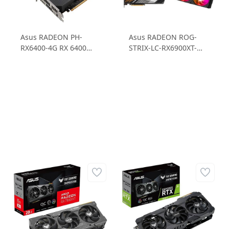
Asus RADEON PH-
Asus RADEON ROG-
RX6400-4G RX 6400
STRIX-LC-RX6900XT-
4GD6 64B Gaming
O16G-GAMING
Ekran Kartı
RX6900XT 16GB GDDR6
256B Gaming Ekran
Kartı