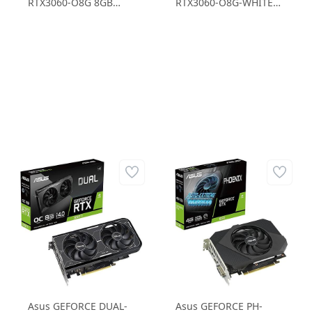
RTX3060-O8G 8GB
RTX3060-O8G-WHITE
GDDR6 128B OC
RTX3060 8GB GDDR6
Gaming Ekran Kartı
128B Gaming Ekran
Kartı
Asus GEFORCE DUAL-
Asus GEFORCE PH-