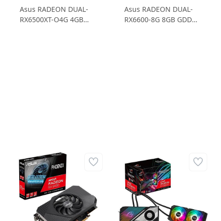
Asus RADEON DUAL-
Asus RADEON DUAL-
RX6500XT-O4G 4GB
RX6600-8G 8GB GDDR5
GDDR6 64B Ekran Kartı
128B Gaming Ekran
Kartı