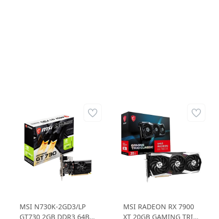
RTX4090 24GB GDDR6X
24G RTX4090 24GB
384B Gaming Ekran
GDDR6X 384B Gaming
Kartı
Ekran Kartı
MSI N730K-2GD3/LP
MSI RADEON RX 7900
GT730 2GB DDR3 64B
XT 20GB GAMING TRIO