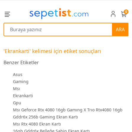
0
ARA
'Ekrankarti' kelimesi için etiket sonuçları
Benzer Etiketler
Asus
Gaming
Msı
Ekrankarti
Gpu
Msı Geforce Rtx 4080 16gb Gamıng X Trıo Rtx4080 16gb
Gddr6x 256b Gaming Ekran Kartı
Msı Rtx 4080 Ekran Kartı
16gb Gddr6x Belleğe Sahip Ekran Kartı