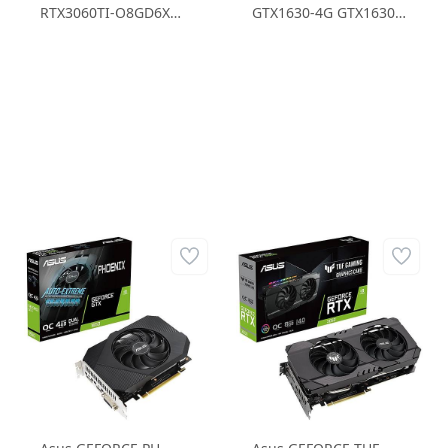
RTX3060TI-O8GD6X
GTX1630-4G GTX1630
RTX3060TI 8GB
4GB GDDR6 64B Ekran
GDDR6X 256B Gaming
Kartı
Ekran Kartı