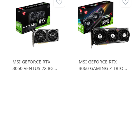
MSI GEFORCE RTX
MSI GEFORCE RTX
3050 VENTUS 2X 8G
3060 GAMING Z TRIO
RTX3050 8GB GDDR6
12G RTX3060 12GB
128B Gaming Ekran
GDDR6 192B Gaming
Kartı
Ekran Kartı