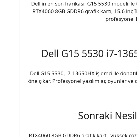
Dell'in en son harikası, G15 5530 modeli ile
RTX4060 8GB GDDR6 grafik kartı, 15.6 inç I
profesyonel 
Dell G15 5530 i7-136
Dell G15 5530, i7-13650HX işlemci ile donatı
öne çıkar. Profesyonel yazılımlar, oyunlar ve 
Sonraki Nesi
RTX4060 8GB GDDR6 grafik kartı, yüksek çö