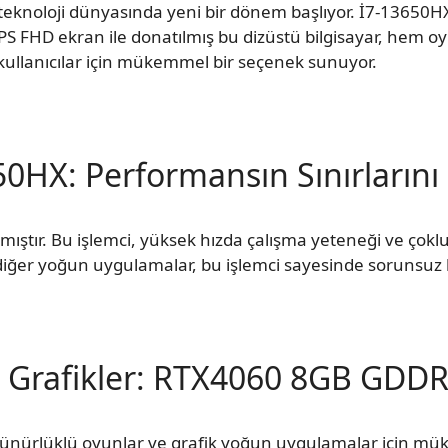
 teknoloji dünyasında yeni bir dönem başlıyor. İ7-13650HX
PS FHD ekran ile donatılmış bu dizüstü bilgisayar, hem o
kullanıcılar için mükemmel bir seçenek sunuyor.
50HX: Performansın Sınırların
lmıştır. Bu işlemci, yüksek hızda çalışma yeteneği ve çokl
diğer yoğun uygulamalar, bu işlemci sayesinde sorunsuz bir ş
l Grafikler: RTX4060 8GB GDD
zünürlüklü oyunlar ve grafik yoğun uygulamalar için m