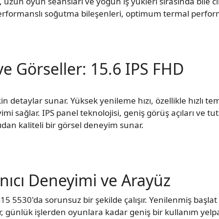
uzun oyun seansları ve yoğun iş yükleri sırasında bile c
performanslı soğutma bileşenleri, optimum termal performan
ve Görseller: 15.6 IPS FHD
in detaylar sunar. Yüksek yenileme hızı, özellikle hızlı t
mi sağlar. IPS panel teknolojisi, geniş görüş açıları ve tu
ıdan kaliteli bir görsel deneyim sunar.
anıcı Deneyimi ve Arayüz
G15 5530'da sorunsuz bir şekilde çalışır. Yenilenmiş başla
ar, günlük işlerden oyunlara kadar geniş bir kullanım yelp