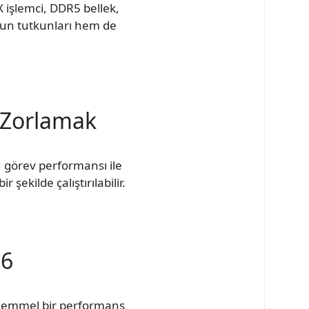
 işlemci, DDR5 bellek,
yun tutkunları hem de
ı Zorlamak
u görev performansı ile
ekilde çalıştırılabilir.
R6
ükemmel bir performans