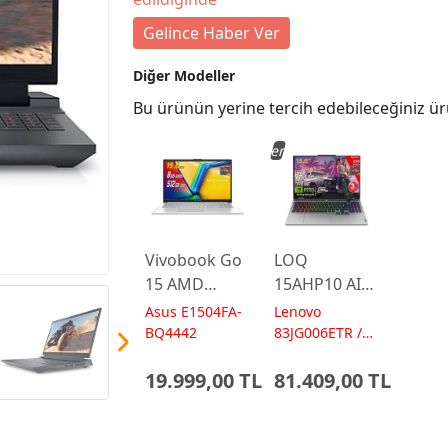
Gelince Haber Ver
Diğer Modeller
Bu ürünün yerine tercih edebileceğiniz ür
Yeni
Vivobook Go
LOQ
15 AMD
15AHP10 AI
Ryzen 5
AMD Ryzen7
Asus E1504FA-
Lenovo
7520U 8GB
250 24GB 1TB
BQ4442
83JG006ETR /
AI 572 TOPs
512GB 15.6
RTX5060 15.6
19.999,00 TL
81.409,00 TL
FreeDos
IPS FHD
E1504FA-
FreeDos
BQ4442
Gaming