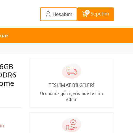
0
Sepetim
Hesabım
suar
16GB
DDR6
Home
TESLİMAT BİLGİLERİ
Ürününüz gün içerisinde teslim
edilir
in