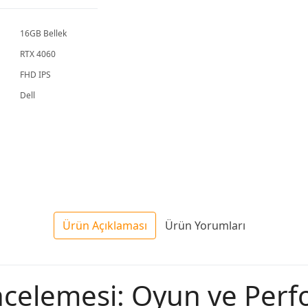
Laptop
Dizüstü
Bilgisayar
16GB Bellek
RTX 4060
FHD IPS
Dell
Ürün Açıklaması
Ürün Yorumları
ncelemesi: Oyun ve Per