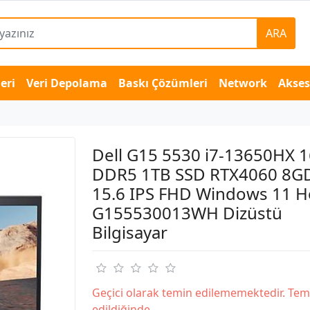
ARA
eri
Veri Depolama
Baskı Çözümleri
Network
Akse
Dell G15 5530 i7-13650HX 
DDR5 1TB SSD RTX4060 8G
15.6 IPS FHD Windows 11 
G155530013WH Dizüstü
Bilgisayar
Geçici olarak temin edilememektedir. Tem
edildiğinde