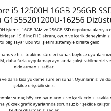
 Core i5 12500H 16GB 256GB S
 G1555201200U-16256 Dizüstü
500H işlemci, 16GB RAM ve 256GB SSD depolama alanıyla do
birleşen 15.6 inç FHD ekranı, oyun ve içerik deneyiminizi b
tü bilgisayar Ubuntu işletim sistemiyle birlikte gelir.
ans ve hızlı tepkime süreleri sunar, böylece oyunlarınızı 
AM, daha fazla uygulamayı aynı anda çalıştırabilmenizi v
elde etmenizi sağlar.
 ve daha kısa yükleme süreleri sunar. Oyunlarınızı ve dosy
şekilde erişebilirsiniz.
ntılar sunar, böylece oyunlarınızı ve içeriklerinizi zevkle
a yüksek grafik ayarlarında sorunsuz bir şekilde çalıştırı
keyfini çıkarmanızı sağlar.