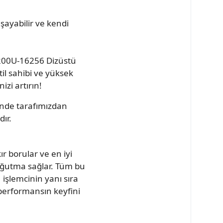
aşayabilir ve kendi
200U-16256 Dizüstü
til sahibi ve yüksek
izi artırın!
inde tarafımızdan
ır.
ır borular ve en iyi
oğutma sağlar. Tüm bu
H işlemcinin yanı sıra
 performansın keyfini