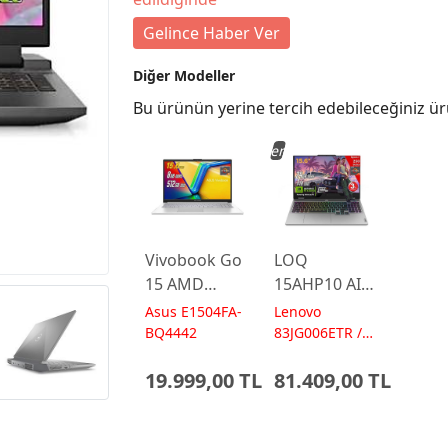
Gelince Haber Ver
Diğer Modeller
Bu ürünün yerine tercih edebileceğiniz ür
Yeni
Vivobook Go
LOQ
15 AMD
15AHP10 AI
Ryzen 5
AMD Ryzen7
Asus E1504FA-
Lenovo
7520U 8GB
250 24GB 1TB
BQ4442
83JG006ETR /
AI 572 TOPs
512GB 15.6
RTX5060 15.6
19.999,00 TL
81.409,00 TL
FreeDos
IPS FHD
E1504FA-
FreeDos
BQ4442
Gaming