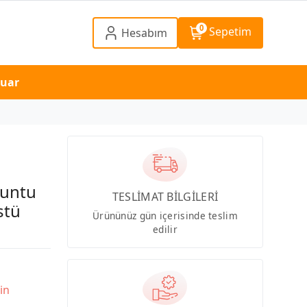
0
Sepetim
Hesabım
suar
buntu
TESLİMAT BİLGİLERİ
stü
Ürününüz gün içerisinde teslim
edilir
in