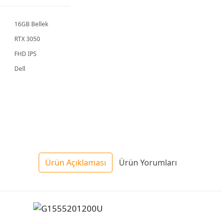
Laptop
Dizüstü
Bilgisayar
16GB Bellek
RTX 3050
FHD IPS
Dell
Ürün Açıklaması
Ürün Yorumları