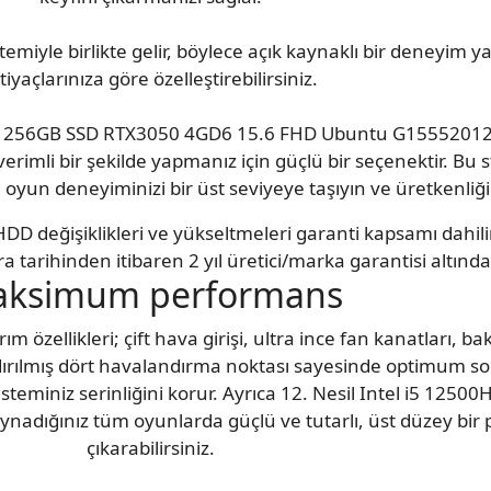
temiyle birlikte gelir, böylece açık kaynaklı bir deneyim y
tiyaçlarınıza göre özelleştirebilirsiniz.
6GB 256GB SSD RTX3050 4GD6 15.6 FHD Ubuntu G1555201
 verimli bir şekilde yapmanız için güçlü bir seçenektir. Bu s
 oyun deneyiminizi bir üst seviyeye taşıyın ve üretkenliğin
DD değişiklikleri ve yükseltmeleri garanti kapsamı dahil
a tarihinden itibaren 2 yıl üretici/marka garantisi altındad
ksimum performans
özellikleri; çift hava girişi, ultra ince fan kanatları, bak
ırılmış dört havalandırma noktası sayesinde optimum s
sisteminiz serinliğini korur. Ayrıca 12. Nesil Intel i5 12500
ynadığınız tüm oyunlarda güçlü ve tutarlı, üst düzey bir
çıkarabilirsiniz.