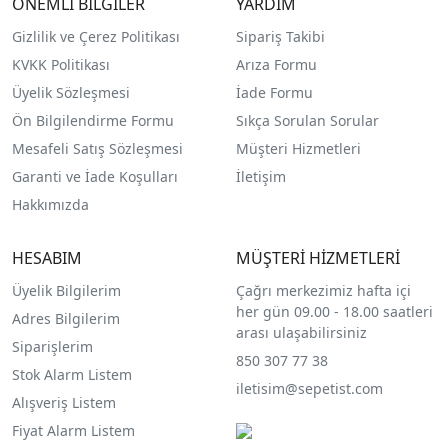
ÖNEMLİ BİLGİLER
YARDIM
Gizlilik ve Çerez Politikası
Sipariş Takibi
KVKK Politikası
Arıza Formu
Üyelik Sözleşmesi
İade Formu
Ön Bilgilendirme Formu
Sıkça Sorulan Sorular
Mesafeli Satış Sözleşmesi
Müşteri Hizmetleri
Garanti ve İade Koşulları
İletişim
Hakkımızda
HESABIM
MÜŞTERİ HİZMETLERİ
Üyelik Bilgilerim
Çağrı merkezimiz hafta içi
her gün 09.00 - 18.00 saatleri
Adres Bilgilerim
arası ulaşabilirsiniz
Siparişlerim
850 307 77 38
Stok Alarm Listem
iletisim@sepetist.com
Alışveriş Listem
Fiyat Alarm Listem