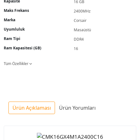
Kapasite
16 GB
Maks Frekans
2400MHz
Marka
Corsair
Uyumluluk
Masaüstü
Ram Tipi
DDR4
Ram Kapasitesi (GB)
16
Tüm Özellikler
Ürün Açıklaması
Ürün Yorumları