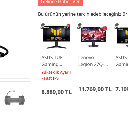
Gelince Haber Ver
Bu ürünün yerine tercih edebileceğiniz ür
Yeni
Yeni
Yeni
ASUS TUF
Lenovo
ASUS
Gaming
Legion 27Q-
Gami
VG259QL5A
10 27 0.5ms
VG24
Yükseklik Ayarlı
24.5 0.3ms
240Hz IPS
23.8 
- Fast IPS
200Hz Fast
WLED Pivot
200Hz
11.769,00 TL
7.10
8.889,00 TL
IPS Yükseklik
Gaming
IPS M
Ayarlı
Monitor
Monitor
68C6GAC4TK