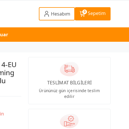
0
Sepetim
Hesabım
suar
14-EU
ming
lu
TESLİMAT BİLGİLERİ
Ürününüz gün içerisinde teslim
edilir
in