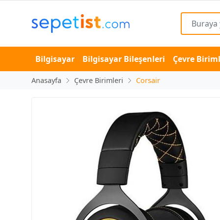
Bilgisayar
Bilgisayar Bileşenleri
Çevre Biriml
Anasayfa
Çevre Birimleri
Corsair