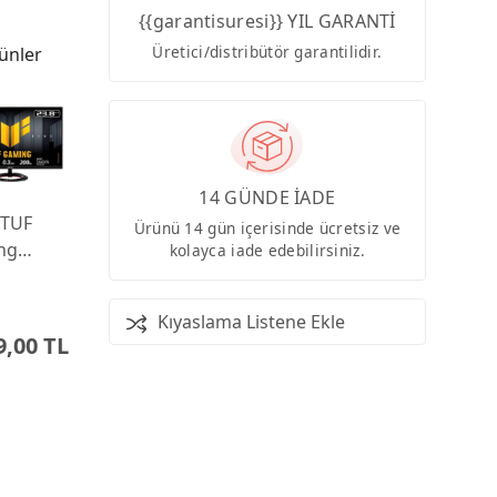
{{garantisuresi}} YIL GARANTİ
Üretici/distribütör garantilidir.
ünler
14 GÜNDE İADE
 TUF
Ürünü 14 gün içerisinde ücretsiz ve
ng
kolayca iade edebilirsiniz.
9Q5R
0.3ms
Kıyaslama Listene Ekle
 Fast
9,00 TL
onitor