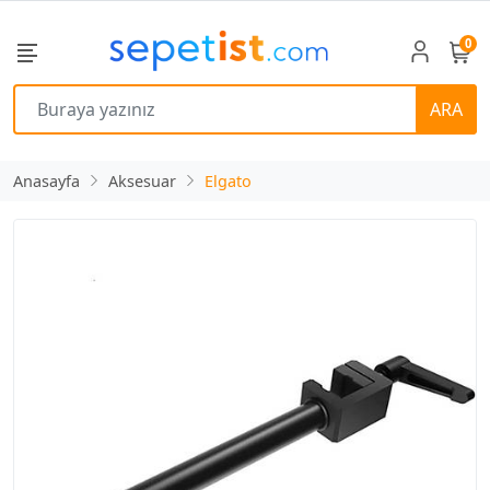
0
ARA
Anasayfa
Aksesuar
Elgato