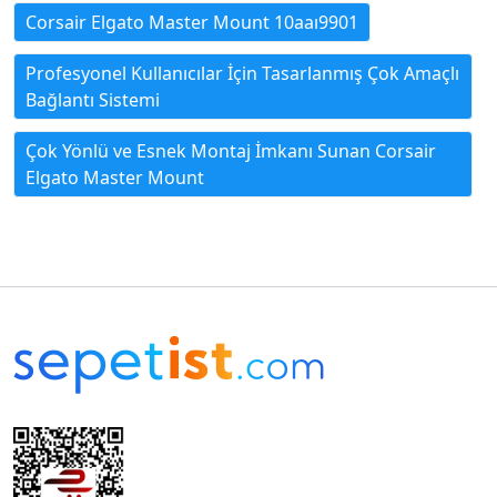
Corsair Elgato Master Mount 10aaı9901
Profesyonel Kullanıcılar İçin Tasarlanmış Çok Amaçlı
Bağlantı Sistemi
Çok Yönlü ve Esnek Montaj İmkanı Sunan Corsair
Elgato Master Mount