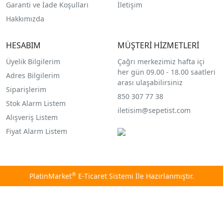
Garanti ve İade Koşulları
İletişim
Hakkımızda
HESABIM
MÜŞTERİ HİZMETLERİ
Üyelik Bilgilerim
Çağrı merkezimiz hafta içi
her gün 09.00 - 18.00 saatleri
Adres Bilgilerim
arası ulaşabilirsiniz
Siparişlerim
850 307 77 38
Stok Alarm Listem
iletisim@sepetist.com
Alışveriş Listem
Fiyat Alarm Listem
®
PlatinMarket
E-Ticaret Sistemi
İle Hazırlanmıştır.