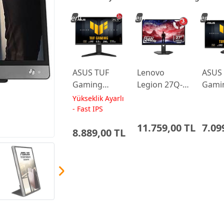
Yeni
Yeni
Yeni
ASUS TUF
Lenovo
ASUS
Gaming
Legion 27Q-
Gami
VG259QL5A
10 27 0.5ms
VG24
Yükseklik Ayarlı
24.5 0.3ms
240Hz IPS
23.8 
- Fast IPS
200Hz Fast
WLED Pivot
200Hz
11.759,00 TL
7.09
8.889,00 TL
IPS Yükseklik
Gaming
IPS M
Ayarlı
Monitor
Monitor
68C6GAC4TK