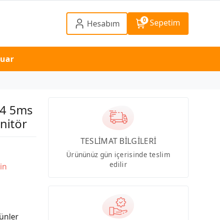
0
Sepetim
Hesabım
suar
4 5ms
nitör
TESLİMAT BİLGİLERİ
Ürününüz gün içerisinde teslim
edilir
in
ünler