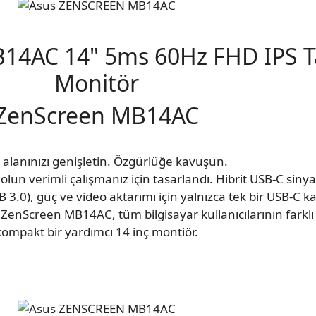
4AC 14" 5ms 60Hz FHD IPS Ta
Monitör
ZenScreen MB14AC
alanınızı genişletin. Özgürlüğe kavuşun.
n verimli çalışmanız için tasarlandı. Hibrit USB-C siny
 3.0), güç ve video aktarımı için yalnızca tek bir USB-C k
a ZenScreen MB14AC, tüm bilgisayar kullanıcılarının farklı 
kompakt bir yardımcı 14 inç montiör.