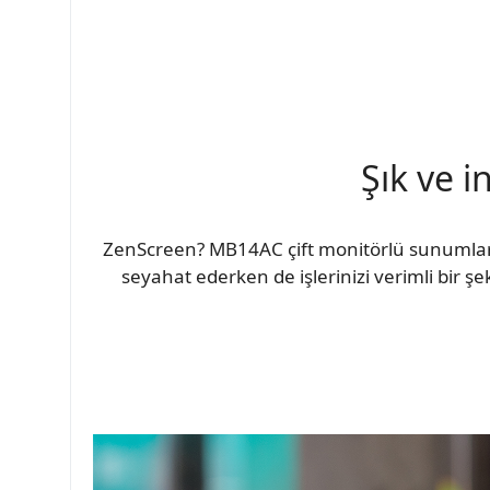
Şık ve i
ZenScreen? MB14AC çift monitörlü sunumlard
seyahat ederken de işlerinizi verimli bir şe