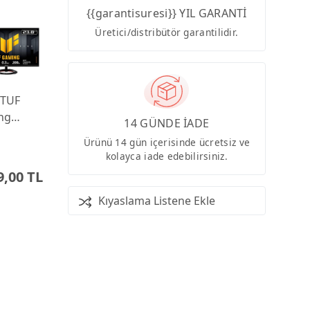
{{garantisuresi}} YIL GARANTİ
Üretici/distribütör garantilidir.
 TUF
ng
14 GÜNDE İADE
9Q5R
Ürünü 14 gün içerisinde ücretsiz ve
0.3ms
kolayca iade edebilirsiniz.
 Fast
9,00 TL
onitor
Kıyaslama Listene Ekle