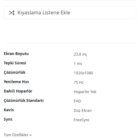
Kıyaslama Listene Ekle
Ekran Boyutu
23.8 inç
Tepki Süresi
1 ms
Çözünürlük
1920x1080
Yenileme Hızı
75 Hz
Dahili Hoparlör
Hoparlör Yok
Çözünürlük Standartı
FHD
Kavis
Düz Ekran
Sync
FreeSync
Tüm Özellikler