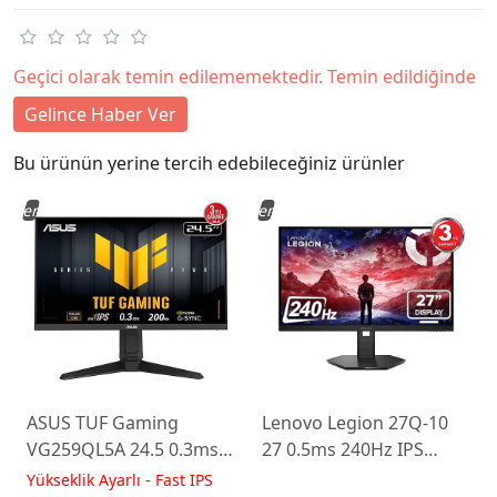
Geçici olarak temin edilememektedir. Temin edildiğinde
Gelince Haber Ver
Bu ürünün yerine tercih edebileceğiniz ürünler
Yeni
Yeni
ASUS TUF Gaming
Lenovo Legion 27Q-10
VG259QL5A 24.5 0.3ms
27 0.5ms 240Hz IPS
200Hz Fast IPS Yükseklik
WLED Pivot Gaming
Yükseklik Ayarlı - Fast IPS