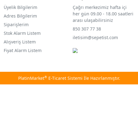
Üyelik Bilgilerim
Çağrı merkezimiz hafta içi
her gün 09.00 - 18.00 saatleri
Adres Bilgilerim
arası ulaşabilirsiniz
Siparişlerim
850 307 77 38
Stok Alarm Listem
iletisim@sepetist.com
Alışveriş Listem
Fiyat Alarm Listem
®
PlatinMarket
E-Ticaret Sistemi
İle Hazırlanmıştır.