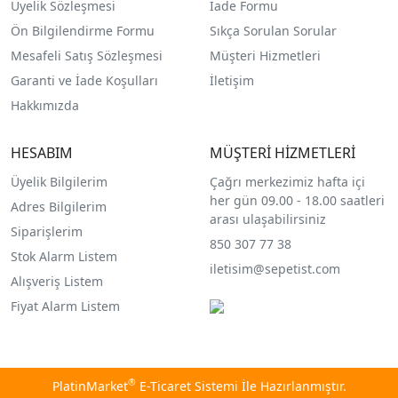
Üyelik Sözleşmesi
İade Formu
Ön Bilgilendirme Formu
Sıkça Sorulan Sorular
Mesafeli Satış Sözleşmesi
Müşteri Hizmetleri
Garanti ve İade Koşulları
İletişim
Hakkımızda
HESABIM
MÜŞTERİ HİZMETLERİ
Üyelik Bilgilerim
Çağrı merkezimiz hafta içi
her gün 09.00 - 18.00 saatleri
Adres Bilgilerim
arası ulaşabilirsiniz
Siparişlerim
850 307 77 38
Stok Alarm Listem
iletisim@sepetist.com
Alışveriş Listem
Fiyat Alarm Listem
®
PlatinMarket
E-Ticaret Sistemi
İle Hazırlanmıştır.