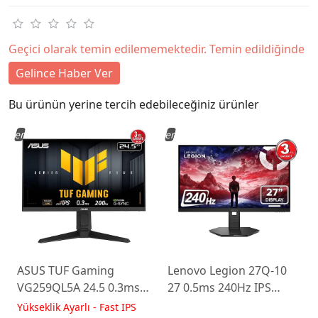
Geçici olarak temin edilememektedir. Temin edildiğinde
Gelince Haber Ver
Bu ürünün yerine tercih edebileceğiniz ürünler
Yeni
Yeni
ASUS TUF Gaming
Lenovo Legion 27Q-10
VG259QL5A 24.5 0.3ms
27 0.5ms 240Hz IPS
200Hz Fast IPS Yükseklik
WLED Pivot Gaming
Yükseklik Ayarlı - Fast IPS