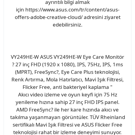
ayrıntılı bilgi almak
için https://www.asus.com/tr/content/asus-
offers-adobe-creative-cloud/ adresini ziyaret
edebilirsiniz.
VY249HE-W ASUS VY249HE-W Eye Care Monitör
? 27 inç FHD (1920 x 1080), IPS, 75Hz, IPS, 1ms
(MPRT), FreeSync?, Eye Care Plus teknolojisi,
Renk Artırma, Mola Hatırlatıcı, Mavi Işık Filtresi,
Flicker Free, anti bakteriyel kaplama "
Akıcı video izleme ve oyun keyfi için 75 Hz
yenileme hızına sahip 27 inç FHD IPS panel.
AMD FreeSync? ile her kare hızında akıcı ve
takılma yaşanmayan görüntüler. TÜV Rheinland
sertifikalı Mavi Işık Filtresi ve ASUS Flicker Free
teknolojisi rahat bir izleme deneyimi sunuyor.