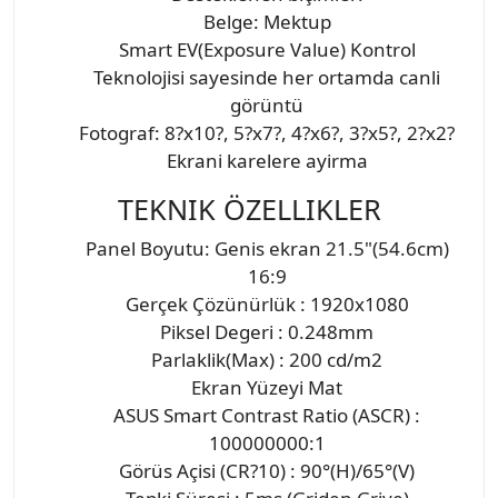
Belge: Mektup
Smart EV(Exposure Value) Kontrol
Teknolojisi sayesinde her ortamda canli
görüntü
Fotograf: 8?x10?, 5?x7?, 4?x6?, 3?x5?, 2?x2?
Ekrani karelere ayirma
TEKNIK ÖZELLIKLER
Panel Boyutu: Genis ekran 21.5"(54.6cm)
16:9
Gerçek Çözünürlük : 1920x1080
Piksel Degeri : 0.248mm
Parlaklik(Max) : 200 cd/m2
Ekran Yüzeyi Mat
ASUS Smart Contrast Ratio (ASCR) :
100000000:1
Görüs Açisi (CR?10) : 90°(H)/65°(V)