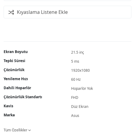
Kıyaslama Listene Ekle
Ekran Boyutu
21.5 inç
Tepki Süresi
5 ms
Çözünürlük
1920x1080
Yenileme Hızı
60 Hz
Dahili Hoparlör
Hoparlör Yok
Çözünürlük Standartı
FHD
Kavis
Düz Ekran
Marka
Asus
Tüm Özellikler