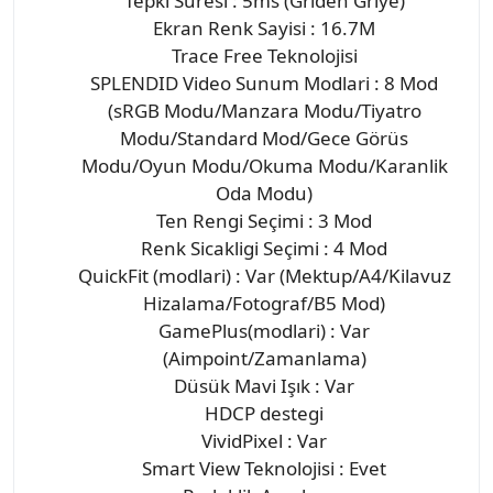
Tepki Süresi : 5ms (Griden Griye)
Ekran Renk Sayisi : 16.7M
Trace Free Teknolojisi
SPLENDID Video Sunum Modlari : 8 Mod
(sRGB Modu/Manzara Modu/Tiyatro
Modu/Standard Mod/Gece Görüs
Modu/Oyun Modu/Okuma Modu/Karanlik
Oda Modu)
Ten Rengi Seçimi : 3 Mod
Renk Sicakligi Seçimi : 4 Mod
QuickFit (modlari) : Var (Mektup/A4/Kilavuz
Hizalama/Fotograf/B5 Mod)
GamePlus(modlari) : Var
(Aimpoint/Zamanlama)
Düsük Mavi Işık : Var
HDCP destegi
VividPixel : Var
Smart View Teknolojisi : Evet