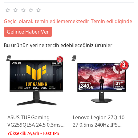
Geçici olarak temin edilememektedir. Temin edildiğinde
Gelince Haber Ver
Bu ürünün yerine tercih edebileceğiniz ürünler
Yeni
Yeni
ASUS TUF Gaming
Lenovo Legion 27Q-10
VG259QL5A 24.5 0.3ms
27 0.5ms 240Hz IPS
200Hz Fast IPS Yükseklik
WLED Pivot Gaming
Yükseklik Ayarlı - Fast IPS