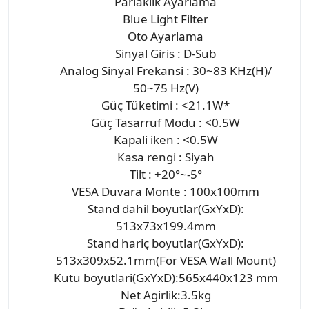
Parlaklik Ayarlama
Blue Light Filter
Oto Ayarlama
Sinyal Giris : D-Sub
Analog Sinyal Frekansi : 30~83 KHz(H)/
50~75 Hz(V)
Güç Tüketimi : <21.1W*
Güç Tasarruf Modu : <0.5W
Kapali iken : <0.5W
Kasa rengi : Siyah
Tilt : +20°~-5°
VESA Duvara Monte : 100x100mm
Stand dahil boyutlar(GxYxD):
513x73x199.4mm
Stand hariç boyutlar(GxYxD):
513x309x52.1mm(For VESA Wall Mount)
Kutu boyutlari(GxYxD):565x440x123 mm
Net Agirlik:3.5kg