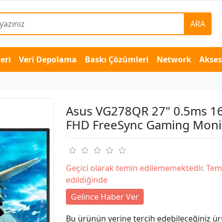
ARA
eri
Veri Depolama
Baskı Çözümleri
Network
Akse
Asus VG278QR 27" 0.5ms 1
FHD FreeSync Gaming Moni
Geçici olarak temin edilememektedir. Tem
edildiğinde
Gelince Haber Ver
Bu ürünün yerine tercih edebileceğiniz ür