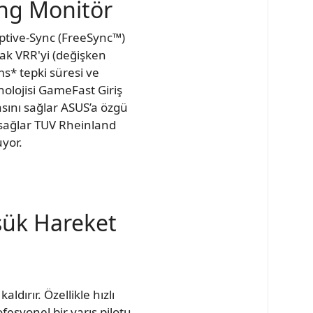
ng Monitör
daptive-Sync (FreeSync™)
ak VRR'yi (değişken
ms* tepki süresi ve
olojisi GameFast Giriş
asını sağlar ASUS’a özgü
 sağlar TUV Rheinland
uyor.
üşük Hareket
dırır. Özellikle hızlı
esyonel bir yarış pilotu