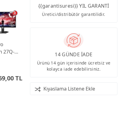
{{garantisuresi}} YIL GARANTİ
Üretici/distribütör garantilidir.
vo
n 27Q-
14 GÜNDE İADE
 0.5ms
Ürünü 14 gün içerisinde ücretsiz ve
 IPS
kolayca iade edebilirsiniz.
Pivot
69,00 TL
ng
tor
Kıyaslama Listene Ekle
GAC4TK