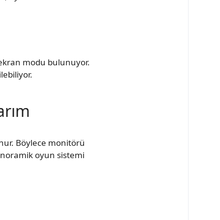
t ekran modu bulunuyor.
ebiliyor.
sarım
unur. Böylece monitörü
 panoramik oyun sistemi