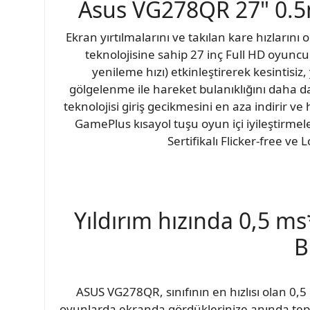
Asus VG278QR 27" 0.
Ekran yırtılmalarını ve takılan kare hızların
teknolojisine sahip 27 inç Full HD oyunc
yenileme hızı) etkinleştirerek kesintisiz
gölgelenme ile hareket bulanıklığını daha d
teknolojisi giriş gecikmesini en aza indirir v
GamePlus kısayol tuşu oyun içi iyileştirme
Sertifikalı Flicker-free ve
Yıldırım hızında 0,5 m
B
ASUS VG278QR, sınıfının en hızlısı olan 0,5 
oyunlarda ekranda gördüklerinize anında tepki 