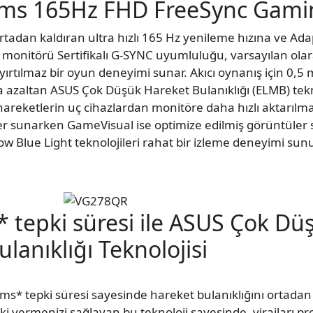
5ms 165Hz FHD FreeSync Gami
ı ortadan kaldıran ultra hızlı 165 Hz yenileme hızına ve A
u monitörü Sertifikalı G-SYNC uyumluluğu, varsayılan olar
, yırtılmaz bir oyun deneyimi sunar. Akıcı oynanış için 0,5 
a azaltan ASUS Çok Düşük Hareket Bulanıklığı (ELMB) tekn
e hareketlerin uç cihazlardan monitöre daha hızlı aktarılm
ler sunarken GameVisual ise optimize edilmiş görüntüler
 Low Blue Light teknolojileri rahat bir izleme deneyimi sun
s* tepki süresi ile ASUS Çok D
ulanıklığı Teknolojisi
ms* tepki süresi sayesinde hareket bulanıklığını ortadan kal
vermenizi sağlayan bu teknoloji sayesinde, virajları prof