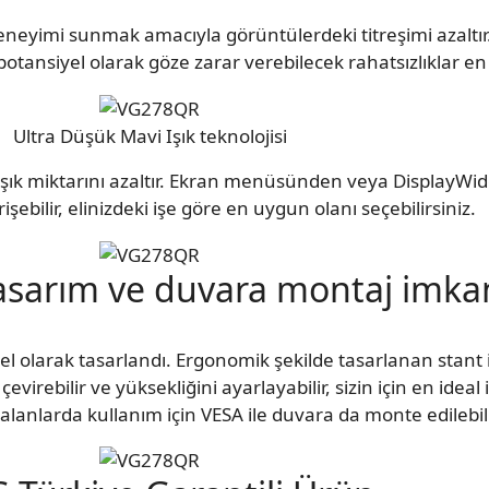
 deneyimi sunmak amacıyla görüntülerdeki titreşimi azalt
ansiyel olarak göze zarar verebilecek rahatsızlıklar en 
Ultra Düşük Mavi Işık teknolojisi
 ışık miktarını azaltır. Ekran menüsünden veya DisplayW
erişebilir, elinizdeki işe göre en uygun olanı seçebilirsiniz.
sarım ve duvara montaj imka
 olarak tasarlandı. Ergonomik şekilde tasarlanan stant
çevirebilir ve yüksekliğini ayarlayabilir, sizin için en ide
tlı alanlarda kullanım için VESA ile duvara da monte edilebili