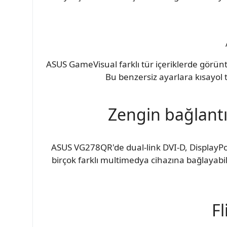
ASUS GameVisual farklı tür içeriklerde görü
Bu benzersiz ayarlara kısayol 
Zengin bağlantı
ASUS VG278QR'de dual-link DVI-D, DisplayPor
birçok farklı multimedya cihazına bağlayabili
Fl