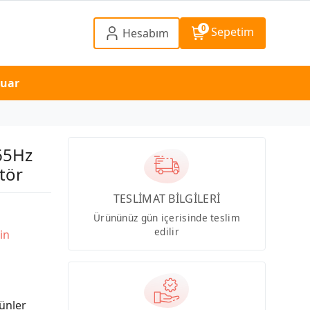
0
Sepetim
Hesabım
suar
65Hz
tör
TESLİMAT BİLGİLERİ
Ürününüz gün içerisinde teslim
edilir
in
ünler