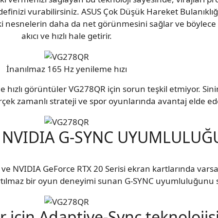
 hedefinizi vurabilirsiniz. ASUS Çok Düşük Hareket Bulanıkl
deki nesnelerin daha da net görünmesini sağlar ve böyle
akıcı ve hızlı hale getirir.
İnanılmaz 165 Hz yenileme hızı
 hızlı görüntüler VG278QR için sorun teşkil etmiyor. Sini
rçek zamanlı strateji ve spor oyunlarında avantaj elde ed
I NVIDIA G-SYNC UYUMLULUĞ
e NVIDIA GeForce RTX 20 Serisi ekran kartlarında varsay
 yırtılmaz bir oyun deneyimi sunan G-SYNC uyumluluğunu 
r için Adaptive-Sync teknolojis