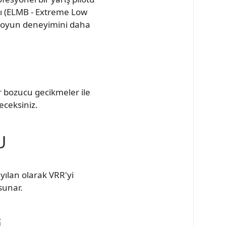
ığı (ELMB - Extreme Low
ce oyun deneyimini daha
r bozucu gecikmeler ile
eceksiniz.
U
ılan olarak VRR'yi
sunar.
i