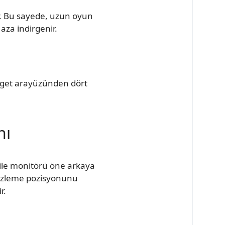
ır. Bu sayede, uzun oyun
aza indirgenir.
idget arayüzünden dört
nı
 ile monitörü öne arkaya
al izleme pozisyonunu
r.