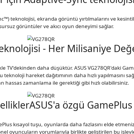
 teknolojisi, ekranda görüntü yırtılmalarını ve kesintili
sursuz görüntüler ve akıcı oyun deneyimi sağlar.
knolojisi - Her Milisaniye Değe
ikle TV'dekinden daha düşüktür. ASUS VG278QR'daki GameF
u teknoloji hareket dağıtımının daha hızlı yapılmasını sağ
hassas zamanlama ile gerektiği gibi hızlı olabilirsiniz.
elliklerASUS'a özgü GamePlus 
s kısayol tuşu, oyunlarda daha fazlasını elde etmenize
nel oyuncuların yorumlarıyla birlikte geliştirilen bu işlevl