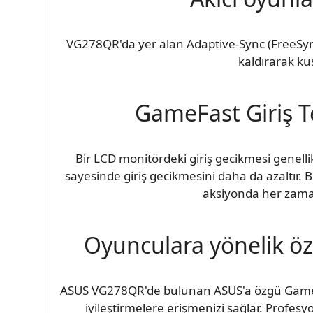
VG278QR'da yer alan Adaptive-Sync (FreeSync™)
kaldırarak ku
GameFast Giriş Te
Bir LCD monitördeki giriş gecikmesi genell
sayesinde giriş gecikmesini daha da azaltır. B
aksiyonda her zaman 
Oyunculara yönelik öz
ASUS VG278QR'de bulunan ASUS'a özgü GamePlu
iyileştirmelere erişmenizi sağlar. Profesyo