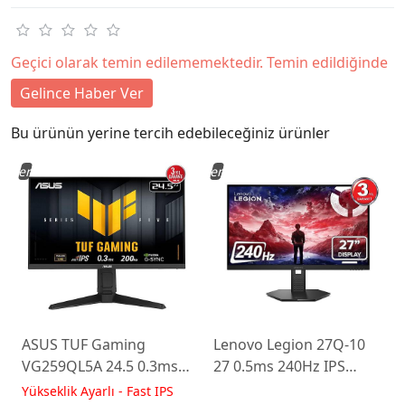
Geçici olarak temin edilememektedir. Temin edildiğinde
Gelince Haber Ver
Bu ürünün yerine tercih edebileceğiniz ürünler
Yeni
Yeni
ASUS TUF Gaming
Lenovo Legion 27Q-10
VG259QL5A 24.5 0.3ms
27 0.5ms 240Hz IPS
200Hz Fast IPS Yükseklik
WLED Pivot Gaming
Yükseklik Ayarlı - Fast IPS