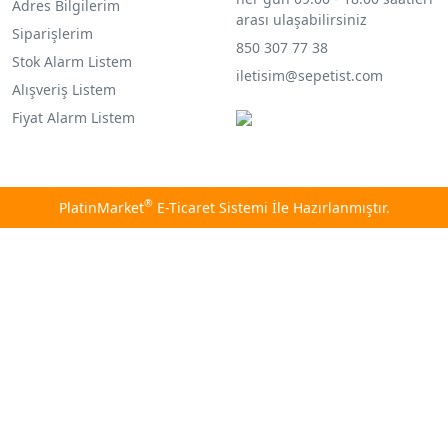
Adres Bilgilerim
arası ulaşabilirsiniz
Siparişlerim
850 307 77 38
Stok Alarm Listem
iletisim@sepetist.com
Alışveriş Listem
Fiyat Alarm Listem
®
PlatinMarket
E-Ticaret Sistemi
İle Hazırlanmıştır.