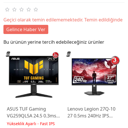
Geçici olarak temin edilememektedir. Temin edildiğinde
Gelince Haber Ver
Bu ürünün yerine tercih edebileceğiniz ürünler
Yeni
Yeni
ASUS TUF Gaming
Lenovo Legion 27Q-10
VG259QL5A 24.5 0.3ms
27 0.5ms 240Hz IPS
200Hz Fast IPS Yükseklik
WLED Pivot Gaming
Yükseklik Ayarlı - Fast IPS