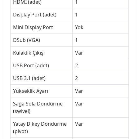
HDMI (adet)
1
Display Port (adet)
1
Mini Display Port
Yok
DSub (VGA)
1
Kulaklık Çıkışı
Var
USB Port (adet)
2
USB 3.1 (adet)
2
Yükseklik Ayarı
Var
Sağa Sola Döndürme
Var
(swivel)
Yatay Dikey Döndürme
Var
(pivot)