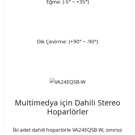
Eğme: (-5° ~ +35°)
Dik Çevirme: (+90° ~ -90°)
Multimedya için Dahili Stereo
Hoparlörler
İki adet dahili hoparlörle VA24EQSB-W, sınırsız