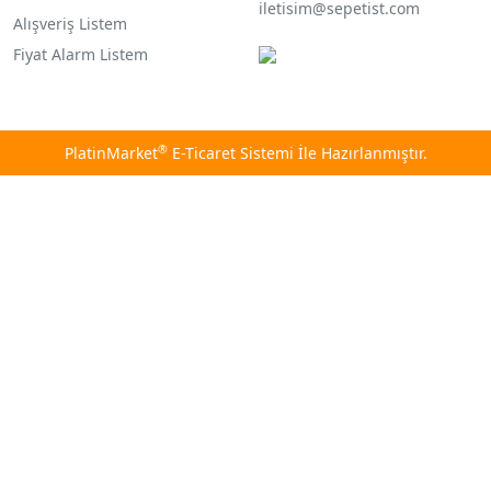
iletisim@sepetist.com
Alışveriş Listem
Fiyat Alarm Listem
®
PlatinMarket
E-Ticaret Sistemi
İle Hazırlanmıştır.