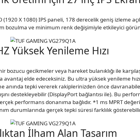
1920 X 1080) IPS paneli, 178 derecelik geniş izleme açı
 bozulma ve minimum renk değişimiyle etkileyici görün
HZ Yüksek Yenileme Hızı
inir bozucu gecikmeler veya hareket bulanıklığı ile karşıl
a avantaj elde edeceksiniz. Bu ultra yüksek yenileme hızı
e anında tepki vererek rakiplerinizden önce davranabilec
ışını destekleyebilir (DisplayPort bağlantısı ile). Bu per
 Gerçek performans donanıma bağlıdır. *1 ms MPRT değeri 
anım durumlarında gerçek tepki süresi farklılık gösterebilir
lıktan İlham Alan Tasarım