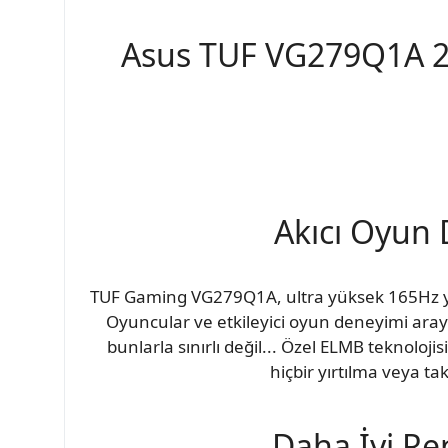
Asus TUF VG279Q1A 2
Akıcı Oyun 
TUF Gaming VG279Q1A, ultra yüksek 165Hz yen
Oyuncular ve etkileyici oyun deneyimi arayan
bunlarla sınırlı değil... Özel ELMB teknolo
hiçbir yırtılma veya t
Daha İyi Ren