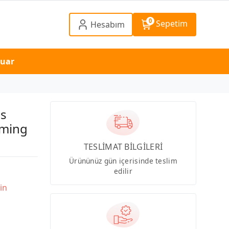
0
Sepetim
Hesabım
suar
s
aming
TESLİMAT BİLGİLERİ
Ürününüz gün içerisinde teslim
edilir
in