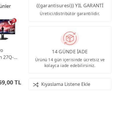
{{garantisuresi}} YIL GARANTİ
ünler
Üretici/distribütör garantilidir.
vo
14 GÜNDE İADE
n 27Q-
Ürünü 14 gün içerisinde ücretsiz ve
 0.5ms
kolayca iade edebilirsiniz.
 IPS
Pivot
59,00 TL
Kıyaslama Listene Ekle
ng
tor
GAC4TK