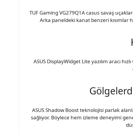
TUF Gaming VG279Q1A casus savaş uçaklarınd
Arka paneldeki kanat benzeri kısımlar hız
ASUS DisplayWidget Lite yazılım aracı hız
Gölgelerd
ASUS Shadow Boost teknolojisi parlak alanl
sağlıyor. Böylece hem izleme deneyimi gene
dü