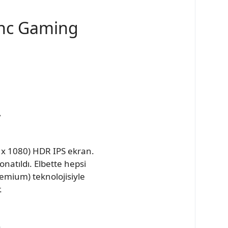
ync Gaming
y
 x 1080) HDR IPS ekran.
natıldı. Elbette hepsi
remium) teknolojisiyle
.
n