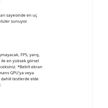
ları sayesinde en uç
tüler sunuyor.
aşmayacak, FPS, yarış,
 ile en yüksek görsel
eksiniz. *Belirli ekran
formans GPU'ya veya
dahili testlerde elde
.