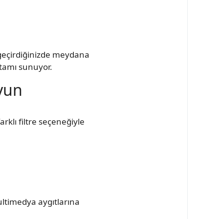
 geçirdiğinizde meydana
rtamı sunuyor.
uyun
arklı filtre seçeneğiyle
multimedya aygıtlarına