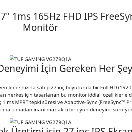
7" 1ms 165Hz FHD IPS FreeS
Monitör
Deneyimi İçin Gereken Her Şe
ileme hızına sahip 27 inç boyutunda bir Full HD (1920
 herkes için tasarlanan bu monitör iddialı özelliklerle do
jisi; 1 ms MPRT tepki süresi ve Adaptive-Sync (FreeSync™ P
akılma olmadan inanılmaz akıcı bir oyun deneyimi sunuyor
k Üretimi için 27 inç IPS Ekra