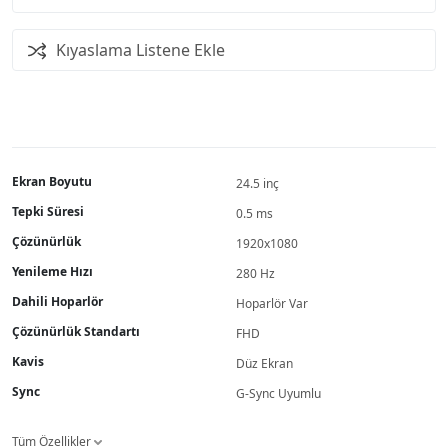
Kıyaslama Listene Ekle
Ekran Boyutu
24.5 inç
Tepki Süresi
0.5 ms
Çözünürlük
1920x1080
Yenileme Hızı
280 Hz
Dahili Hoparlör
Hoparlör Var
Çözünürlük Standartı
FHD
Kavis
Düz Ekran
Sync
G-Sync Uyumlu
Tüm Özellikler