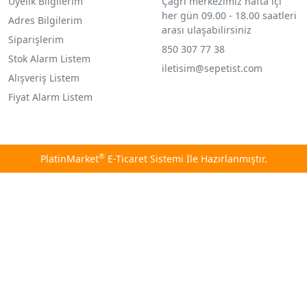
Üyelik Bilgilerim
Çağrı merkezimiz hafta içi
her gün 09.00 - 18.00 saatleri
Adres Bilgilerim
arası ulaşabilirsiniz
Siparişlerim
850 307 77 38
Stok Alarm Listem
iletisim@sepetist.com
Alışveriş Listem
Fiyat Alarm Listem
®
PlatinMarket
E-Ticaret Sistemi
İle Hazırlanmıştır.