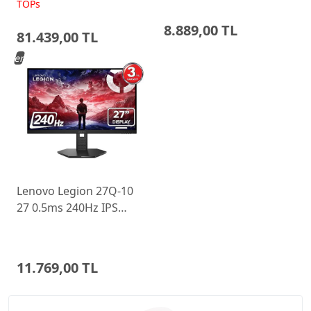
FreeDos Gaming
Ayarlı Monitor
TOPs
Dizüstü Bilgisayar
8.889,00 TL
81.439,00 TL
Yeni
Lenovo Legion 27Q-10
27 0.5ms 240Hz IPS
WLED Pivot Gaming
Monitor 68C6GAC4TK
11.769,00 TL