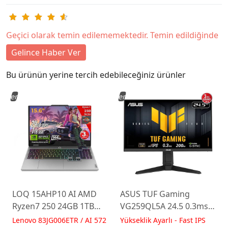
Geçici olarak temin edilememektedir. Temin edildiğinde
Gelince Haber Ver
Bu ürünün yerine tercih edebileceğiniz ürünler
Yeni
Yeni
LOQ 15AHP10 AI AMD
ASUS TUF Gaming
Ryzen7 250 24GB 1TB
VG259QL5A 24.5 0.3ms
RTX5060 15.6 IPS FHD
200Hz Fast IPS Yükseklik
Lenovo 83JG006ETR / AI 572
Yükseklik Ayarlı - Fast IPS