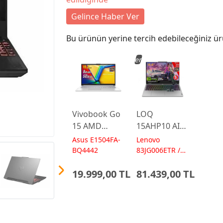
Gelince Haber Ver
Bu ürünün yerine tercih edebileceğiniz ür
Yeni
Vivobook Go
LOQ
15 AMD
15AHP10 AI
Ryzen 5
AMD Ryzen7
Asus E1504FA-
Lenovo
7520U 8GB
250 24GB 1TB
BQ4442
83JG006ETR /
AI 572 TOPs
512GB 15.6
RTX5060 15.6
19.999,00 TL
81.439,00 TL
FreeDos
IPS FHD
E1504FA-
FreeDos
BQ4442
Gaming
Laptop
Dizüstü
Bilgisayar