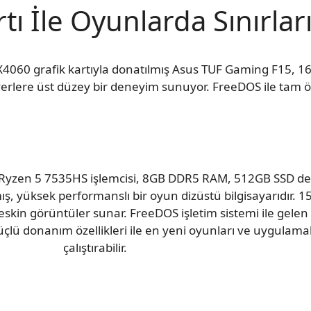
ı İle Oyunlarda Sınırları
TX4060 grafik kartıyla donatılmış Asus TUF Gaming F15
rlere üst düzey bir deneyim sunuyor. FreeDOS ile tam ö
yzen 5 7535HS işlemcisi, 8GB DDR5 RAM, 512GB SSD de
ş, yüksek performanslı bir oyun dizüstü bilgisayarıdır. 1
eskin görüntüler sunar. FreeDOS işletim sistemi ile gelen
lü donanım özellikleri ile en yeni oyunları ve uygulamal
çalıştırabilir.