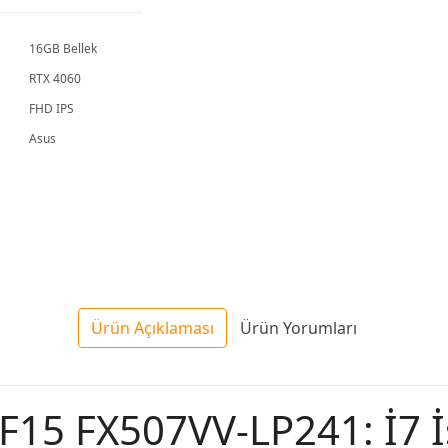
16GB Bellek
RTX 4060
FHD IPS
Asus
Ürün Açıklaması
Ürün Yorumları
15 FX507VV-LP241: İ7 İ