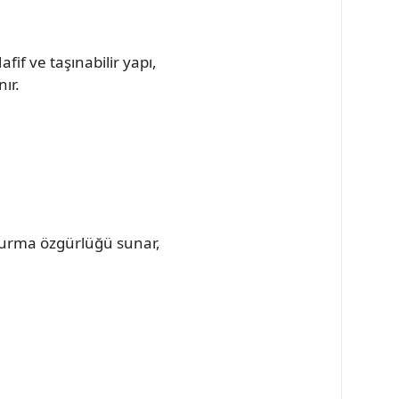
fif ve taşınabilir yapı,
ır.
i kurma özgürlüğü sunar,