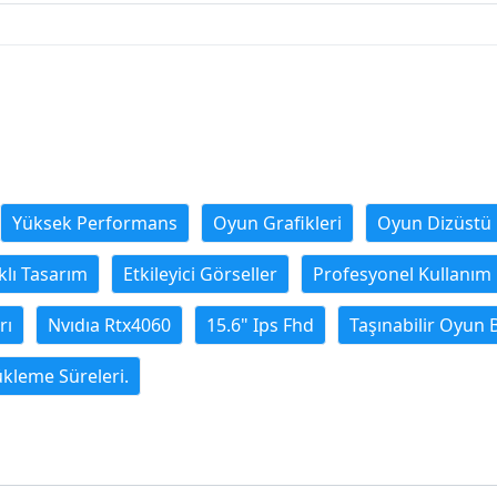
Yüksek Performans
Oyun Grafikleri
Oyun Dizüstü B
klı Tasarım
Etkileyici Görseller
Profesyonel Kullanım
rı
Nvıdıa Rtx4060
15.6" Ips Fhd
Taşınabilir Oyun B
ükleme Süreleri.