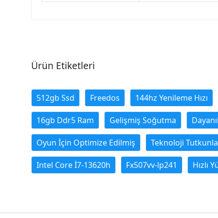
Ürün Etiketleri
512gb Ssd
Freedos
144hz Yenileme Hızı
16gb Ddr5 Ram
Gelişmiş Soğutma
Dayanı
Oyun İçin Optimize Edilmiş
Teknoloji Tutkunla
Intel Core İ7-13620h
Fx507vv-lp241
Hızlı Y