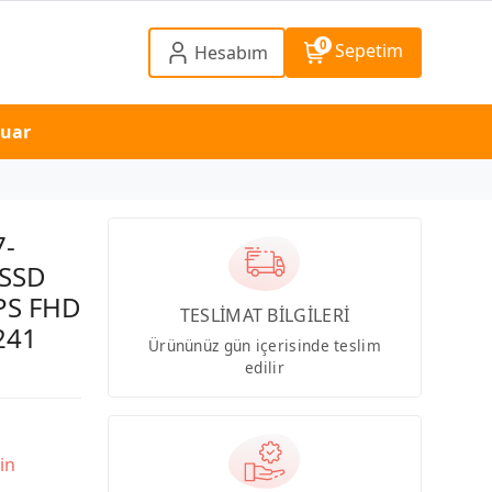
0
Sepetim
Hesabım
suar
7-
 SSD
PS FHD
TESLİMAT BİLGİLERİ
241
Ürününüz gün içerisinde teslim
edilir
in