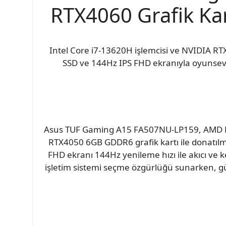
RTX4060 Grafik Kart
Intel Core i7-13620H işlemcisi ve NVIDIA R
SSD ve 144Hz IPS FHD ekranıyla oyunseve
Asus TUF Gaming A15 FA507NU-LP159, AMD R
RTX4050 6GB GDDR6 grafik kartı ile donatılmı
FHD ekranı 144Hz yenileme hızı ile akıcı ve k
işletim sistemi seçme özgürlüğü sunarken, güç