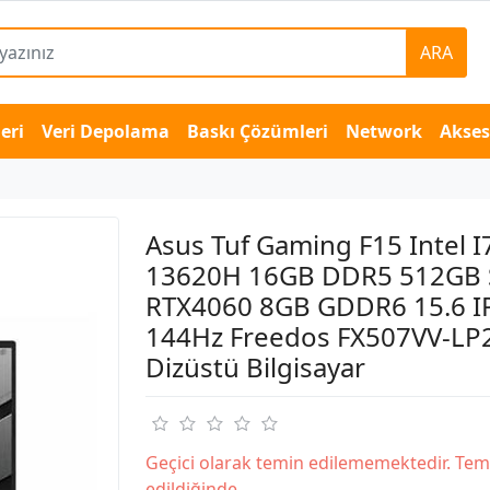
ARA
eri
Veri Depolama
Baskı Çözümleri
Network
Akse
Asus Tuf Gaming F15 Intel I
13620H 16GB DDR5 512GB
RTX4060 8GB GDDR6 15.6 I
144Hz Freedos FX507VV-LP
Dizüstü Bilgisayar
Geçici olarak temin edilememektedir. Tem
edildiğinde