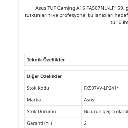
Asus TUF Gaming A15 FA507NU-LP159, güçlü
tutkunlarını ve profesyonel kullanıcıları hedef 
türlü ih
Teknik Özellikler
Diğer Özellikler
Stok Kodu
FX507VV-LP241*
Marka
Asus
Stok Durumu
Bu ürün geçici olar
Garanti (Yıl)
2