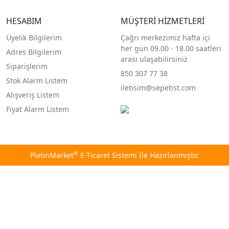
HESABIM
MÜŞTERİ HİZMETLERİ
Üyelik Bilgilerim
Çağrı merkezimiz hafta içi
her gün 09.00 - 18.00 saatleri
Adres Bilgilerim
arası ulaşabilirsiniz
Siparişlerim
850 307 77 38
Stok Alarm Listem
iletisim@sepetist.com
Alışveriş Listem
Fiyat Alarm Listem
®
PlatinMarket
E-Ticaret Sistemi
İle Hazırlanmıştır.