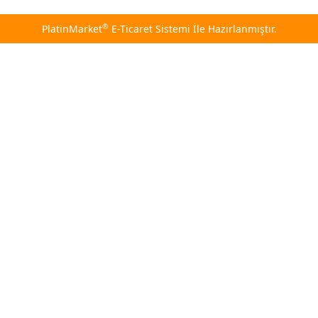
®
PlatinMarket
E-Ticaret Sistemi
İle Hazırlanmıştır.