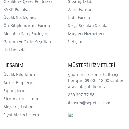
Gizlilik ve Çerez Politikası
Sipariş Takibi
KVKK Politikası
Arıza Formu
Üyelik Sözleşmesi
İade Formu
Ön Bilgilendirme Formu
Sıkça Sorulan Sorular
Mesafeli Satış Sözleşmesi
Müşteri Hizmetleri
Garanti ve İade Koşulları
İletişim
Hakkımızda
HESABIM
MÜŞTERİ HİZMETLERİ
Üyelik Bilgilerim
Çağrı merkezimiz hafta içi
her gün 09.00 - 18.00 saatleri
Adres Bilgilerim
arası ulaşabilirsiniz
Siparişlerim
850 307 77 38
Stok Alarm Listem
iletisim@sepetist.com
Alışveriş Listem
Fiyat Alarm Listem