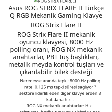
Asus ROG STRIX FLARE II Türkçe
Q RGB Mekanik Gaming Klavye
ROG Strix Flare II
ROG Strix Flare II mekanik
oyuncu klavyesi, 8000 Hz
polling oranı, ROG NX mekanik
anahtarlar, PBT tuş başlıkları,
metalik meyda kontrol tuşları ve
çıkarılabilir bilek desteği
Neredeyse anında tepki: 8000 Hz polling
rate, 0.125 ms tepki süresi sağlıyor ?
sektöre liderlik eden diğer klavyelerden 8
kat daha hızlı.
ROG NX mekanik anahtarlar: Hızlı
çalıştırma, harika tuş vuruşu hissi ve geri