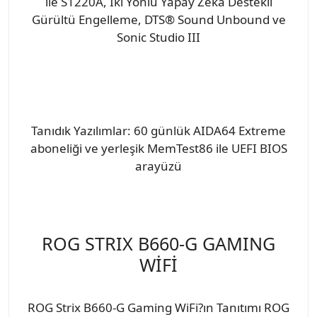
ile S1220A, İki Yönlü Yapay Zeka Destekli
Gürültü Engelleme, DTS® Sound Unbound ve
Sonic Studio III
Tanıdık Yazılımlar: 60 günlük AIDA64 Extreme
aboneliği ve yerleşik MemTest86 ile UEFI BIOS
arayüzü
ROG STRIX B660-G GAMING
WİFİ
ROG Strix B660-G Gaming WiFi?ın Tanıtımı ROG