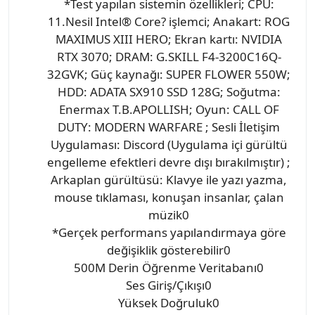
*Test yapılan sistemin özellikleri; CPU:
11.Nesil Intel® Core? işlemci; Anakart: ROG
MAXIMUS XIII HERO; Ekran kartı: NVIDIA
RTX 3070; DRAM: G.SKILL F4-3200C16Q-
32GVK; Güç kaynağı: SUPER FLOWER 550W;
HDD: ADATA SX910 SSD 128G; Soğutma:
Enermax T.B.APOLLISH; Oyun: CALL OF
DUTY: MODERN WARFARE ; Sesli İletişim
Uygulaması: Discord (Uygulama içi gürültü
engelleme efektleri devre dışı bırakılmıştır) ;
Arkaplan gürültüsü: Klavye ile yazı yazma,
mouse tıklaması, konuşan insanlar, çalan
müzik0
*Gerçek performans yapılandırmaya göre
değişiklik gösterebilir0
500M Derin Öğrenme Veritabanı0
Ses Giriş/Çıkışı0
Yüksek Doğruluk0