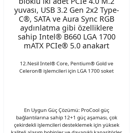
bloklu iki adet PCIe 4.0 M.2
yuvası, USB 3.2 Gen 2x2 Type-
C®, SATA ve Aura Sync RGB
aydınlatma gibi özelliklere
sahip Intel® B660 LGA 1700
mATX PCIe® 5.0 anakart
12.Nesil Intel® Core, Pentium® Gold ve
Celeron® işlemcileri için LGA 1700 soket
En Uygun Güç Çözümü: ProCool güç
bağlantılarına sahip 12+1 güç aşaması, çok
çekirdekli işlemcileri desteklemek için yüksek
kaliteli alaşım bobinler ve dayanıklı kapasitörler