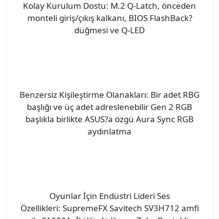
Kolay Kurulum Dostu: M.2 Q-Latch, önceden
monteli giriş/çıkış kalkanı, BIOS FlashBack?
düğmesi ve Q-LED
Benzersiz Kişileştirme Olanakları: Bir adet RBG
başlığı ve üç adet adreslenebilir Gen 2 RGB
başlıkla birlikte ASUS?a özgü Aura Sync RGB
aydınlatma
Oyunlar İçin Endüstri Lideri Ses
Özellikleri: SupremeFX Savitech SV3H712 amfi