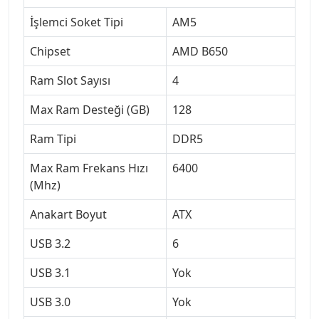
İşlemci Soket Tipi
AM5
Chipset
AMD B650
Ram Slot Sayısı
4
Max Ram Desteği (GB)
128
Ram Tipi
DDR5
Max Ram Frekans Hızı
6400
(Mhz)
Anakart Boyut
ATX
USB 3.2
6
USB 3.1
Yok
USB 3.0
Yok