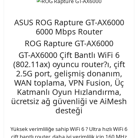
ASUS ROG Rapture GT-AX6000
6000 Mbps Router
ROG Rapture GT-AX6000
GT-AX6000 Çift Bantlı WiFi 6
(802.11ax) oyuncu router?ı, çift
2.5G port, gelişmiş donanım,
WAN toplama, VPN Fusion, Üç
Katmanlı Oyun Hızlandırma,
ücretsiz ağ güvenliği ve AiMesh
desteği
Yüksek verimliliğe sahip WiFi 6 ? Ultra hızlı WiFi 6
çift bantlı router, daha iyi verimlilik için 160 MHz