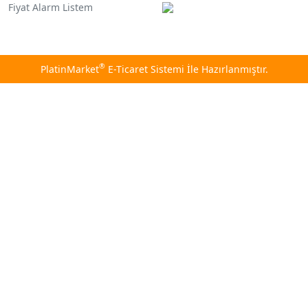
Fiyat Alarm Listem
®
PlatinMarket
E-Ticaret Sistemi
İle Hazırlanmıştır.