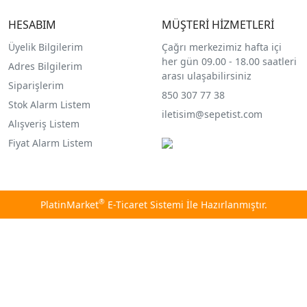
HESABIM
MÜŞTERİ HİZMETLERİ
Üyelik Bilgilerim
Çağrı merkezimiz hafta içi
her gün 09.00 - 18.00 saatleri
Adres Bilgilerim
arası ulaşabilirsiniz
Siparişlerim
850 307 77 38
Stok Alarm Listem
iletisim@sepetist.com
Alışveriş Listem
Fiyat Alarm Listem
®
PlatinMarket
E-Ticaret Sistemi
İle Hazırlanmıştır.