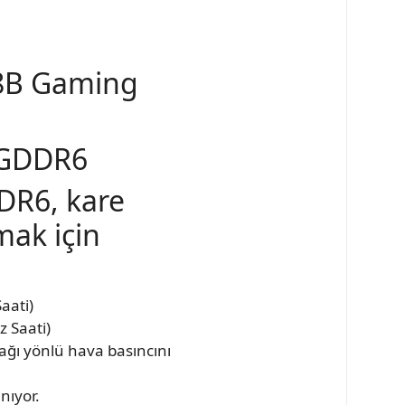
8B Gaming
 GDDR6
DR6, kare
mak için
aati)
 Saati)
ağı yönlü hava basıncını
nıyor.