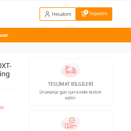
0
Sepetim
Hesabım
suar
XT-
ing
TESLİMAT BİLGİLERİ
Ürününüz gün içerisinde teslim
edilir
in