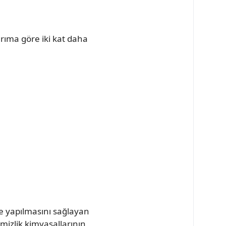
arıma göre iki kat daha
de yapılmasını sağlayan
mizlik kimyasallarının