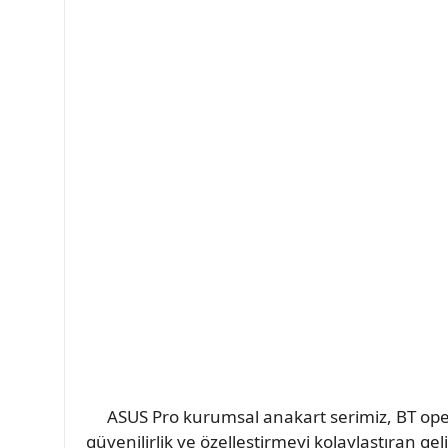
ASUS Pro kurumsal anakart serimiz, BT opera
güvenilirlik ve özelleştirmeyi kolaylaştıran g