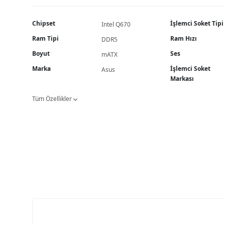
Chipset
İşlemci Soket Tipi
Intel Q670
Ram Tipi
Ram Hızı
DDR5
Boyut
Ses
mATX
Marka
İşlemci Soket
Asus
Markası
Tüm Özellikler