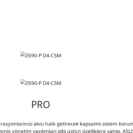
PRO
syonlarınızı akıcı hale getirecek kapsamlı sistem koruma
elişmiş yönetim yazılımları gibi üstün özelliklere sahip. 