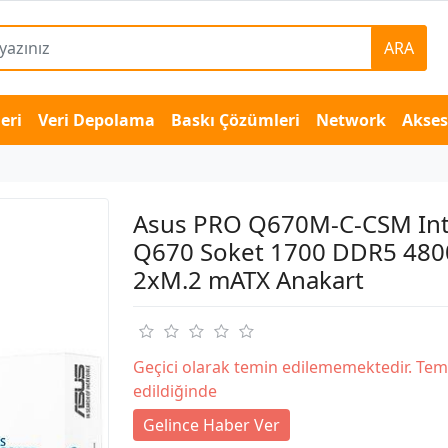
ARA
eri
Veri Depolama
Baskı Çözümleri
Network
Akse
Asus PRO Q670M-C-CSM Int
Q670 Soket 1700 DDR5 48
2xM.2 mATX Anakart
Geçici olarak temin edilememektedir. Tem
edildiğinde
Gelince Haber Ver