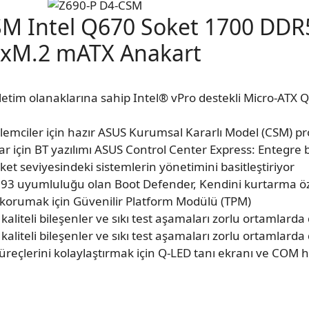
M Intel Q670 Soket 1700 DD
xM.2 mATX Anakart
işletim olanaklarına sahip Intel® vPro destekli Micro-AT
şlemciler için hazır ASUS Kurumsal Kararlı Model (CSM) p
lar için BT yazılımı ASUS Control Center Express: Entegre
ket seviyesindeki sistemlerin yönetimini basitleştiriyor
-193 uyumluluğu olan Boot Defender, Kendini kurtarma öz
 korumak için Güvenilir Platform Modülü (TPM)
aliteli bileşenler ve sıkı test aşamaları zorlu ortamlarda 
aliteli bileşenler ve sıkı test aşamaları zorlu ortamlarda 
reçlerini kolaylaştırmak için Q-LED tanı ekranı ve COM h