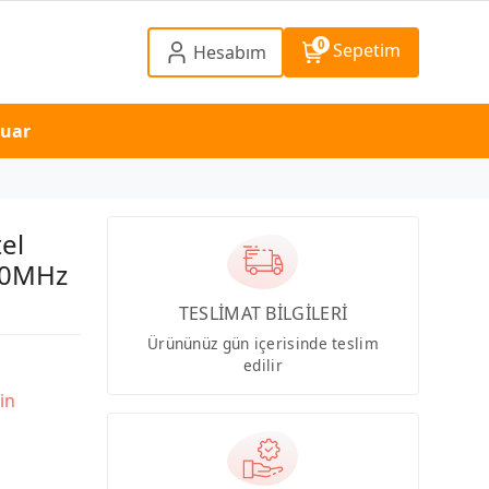
0
Sepetim
Hesabım
suar
el
00MHz
TESLİMAT BİLGİLERİ
Ürününüz gün içerisinde teslim
edilir
in