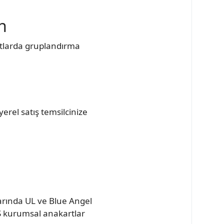
n
gıtlarda gruplandırma
erel satış temsilcinize
larında UL ve Blue Angel
US kurumsal anakartlar