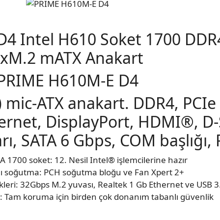
D4 Intel H610 Soket 1700 DD
xM.2 mATX Anakart
PRIME H610M-E D4
 mic-ATX anakart. DDR4, PCIe 4
hernet, DisplayPort, HDMI®, D
rı, SATA 6 Gbps, COM başlığı, 
A 1700 soket: 12. Nesil Intel® işlemcilerine hazır
ı soğutma: PCH soğutma bloğu ve Fan Xpert 2+
ekleri: 32Gbps M.2 yuvası, Realtek 1 Gb Ethernet ve USB 
II: Tam koruma için birden çok donanım tabanlı güvenlik