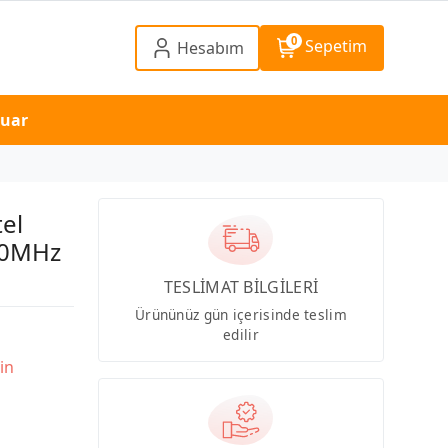
0
Sepetim
Hesabım
suar
el
00MHz
TESLİMAT BİLGİLERİ
Ürününüz gün içerisinde teslim
edilir
in