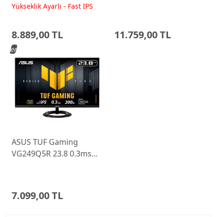
200Hz Fast IPS Yükseklik
WLED Pivot Gaming
Yükseklik Ayarlı - Fast IPS
Ayarlı Monitor
Monitor 68C6GAC4TK
8.889,00 TL
11.759,00 TL
Yeni
ASUS TUF Gaming
VG249Q5R 23.8 0.3ms
200Hz Fast IPS Monitor
7.099,00 TL