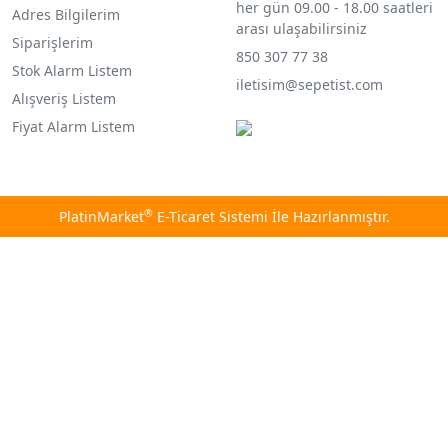
her gün 09.00 - 18.00 saatleri
Adres Bilgilerim
arası ulaşabilirsiniz
Siparişlerim
850 307 77 38
Stok Alarm Listem
iletisim@sepetist.com
Alışveriş Listem
Fiyat Alarm Listem
®
PlatinMarket
E-Ticaret Sistemi
İle Hazırlanmıştır.