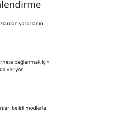
önlendirme
ızlardan yararlanın
ternete bağlanmak için
 da veriyor
ları belirli modlarla