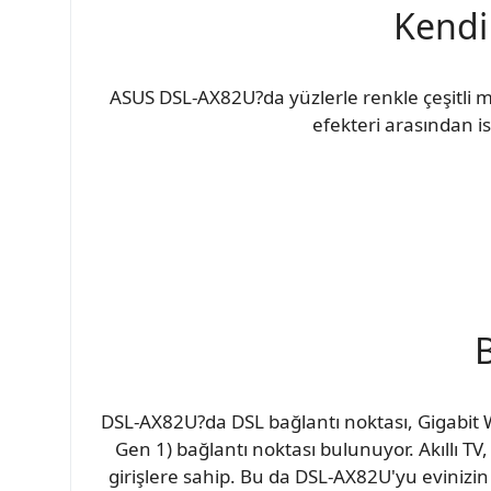
Kendi
ASUS DSL-AX82U?da yüzlerle renkle çeşitli m
efekteri arasından ist
DSL-AX82U?da DSL bağlantı noktası, Gigabit W
Gen 1) bağlantı noktası bulunuyor. Akıllı TV
girişlere sahip. Bu da DSL-AX82U'yu evinizin di