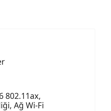
er
6 802.11ax,
ği, Ağ Wi-Fi