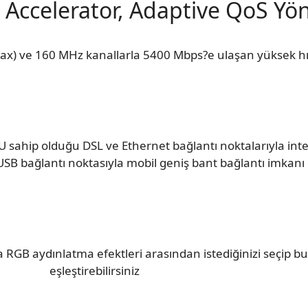
r Accelerator, Adaptive QoS Y
2.11ax) ve 160 MHz kanallarla 5400 Mbps?e ulaşan yüksek h
U sahip olduğu DSL ve Ethernet bağlantı noktalarıyla in
USB bağlantı noktasıyla mobil geniş bant bağlantı imkanı
RGB aydınlatma efektleri arasından istediğinizi seçip bun
eşleştirebilirsiniz