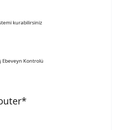
emi kurabilirsiniz
iş Ebeveyn Kontrolü
Router*