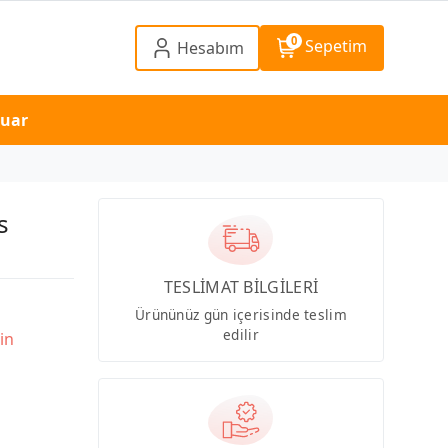
0
Sepetim
Hesabım
suar
s
TESLİMAT BİLGİLERİ
Ürününüz gün içerisinde teslim
edilir
in