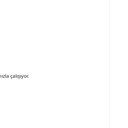
l
la çalışıyor.