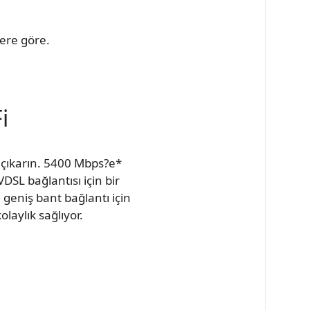
lere göre.
i
ı çıkarın. 5400 Mbps?e*
SL bağlantısı için bir
 geniş bant bağlantı için
laylık sağlıyor.