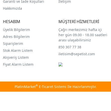
Garanti ve İade Koşulları
İletişim
Hakkımızda
HESABIM
MÜŞTERİ HİZMETLERİ
Üyelik Bilgilerim
Çağrı merkezimiz hafta içi
her gün 09.00 - 18.00 saatleri
Adres Bilgilerim
arası ulaşabilirsiniz
Siparişlerim
850 307 77 38
Stok Alarm Listem
iletisim@sepetist.com
Alışveriş Listem
Fiyat Alarm Listem
®
PlatinMarket
E-Ticaret Sistemi
İle Hazırlanmıştır.