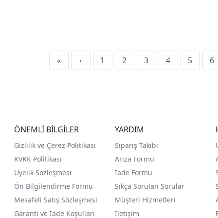
«
‹
1
2
3
4
5
6
ÖNEMLİ BİLGİLER
YARDIM
Gizlilik ve Çerez Politikası
Sipariş Takibi
KVKK Politikası
Arıza Formu
Üyelik Sözleşmesi
İade Formu
Ön Bilgilendirme Formu
Sıkça Sorulan Sorular
Mesafeli Satış Sözleşmesi
Müşteri Hizmetleri
Garanti ve İade Koşulları
İletişim