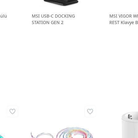
dülü
MSI USB-C DOCKING
MSI VIGOR W
STATION GEN 2
REST Klavye B
Tp-Link Tapo L920-5 Akıllı Wi-
Fi Renkli Işık Şeridi