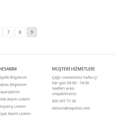
7
8
9
HESABIM
MÜŞTERİ HİZMETLERİ
Üyelik Bilgilerim
Çağrı merkezimiz hafta içi
her gün 09.00 - 18.00
Adres Bilgilerim
saatleri arası
Siparişlerim
ulaşabilirsiniz
Stok Alarm Listem
850 307 77 38
Alışveriş Listem
iletisim@sepetist.com
Fiyat Alarm Listem