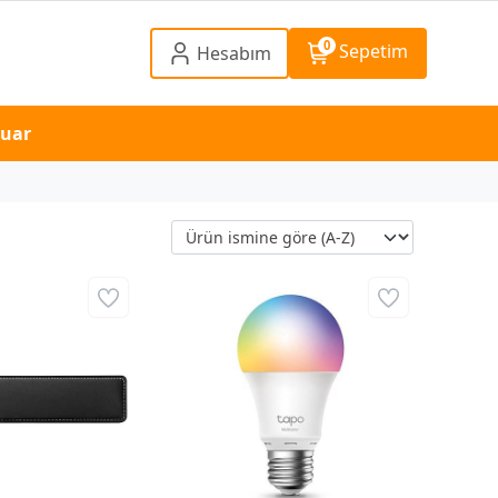
0
Sepetim
Hesabım
suar