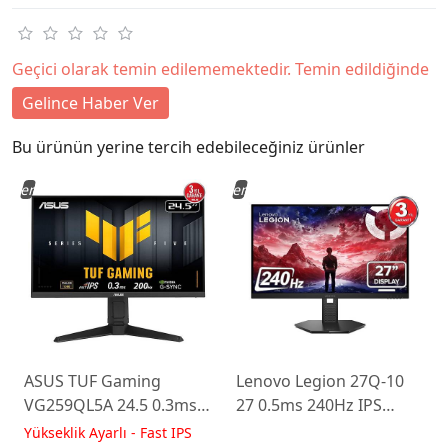
Geçici olarak temin edilememektedir. Temin edildiğinde
Gelince Haber Ver
Bu ürünün yerine tercih edebileceğiniz ürünler
Yeni
Yeni
ASUS TUF Gaming
Lenovo Legion 27Q-10
VG259QL5A 24.5 0.3ms
27 0.5ms 240Hz IPS
200Hz Fast IPS Yükseklik
WLED Pivot Gaming
Yükseklik Ayarlı - Fast IPS