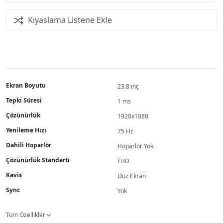
Kıyaslama Listene Ekle
Ekran Boyutu
23.8 inç
Tepki Süresi
1 ms
Çözünürlük
1920x1080
Yenileme Hızı
75 Hz
Dahili Hoparlör
Hoparlör Yok
Çözünürlük Standartı
FHD
Kavis
Düz Ekran
Sync
Yok
Tüm Özellikler