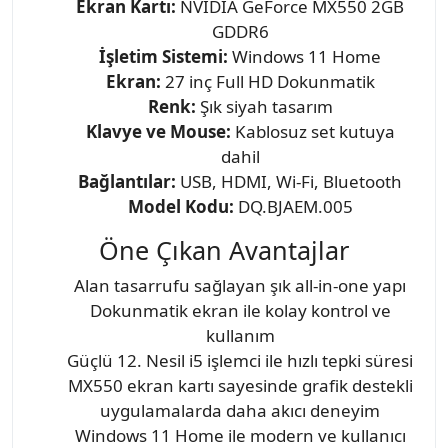
Ekran Kartı:
NVIDIA GeForce MX550 2GB
GDDR6
İşletim Sistemi:
Windows 11 Home
Ekran:
27 inç Full HD Dokunmatik
Renk:
Şık siyah tasarım
Klavye ve Mouse:
Kablosuz set kutuya
dahil
Bağlantılar:
USB, HDMI, Wi-Fi, Bluetooth
Model Kodu:
DQ.BJAEM.005
Öne Çıkan Avantajlar
Alan tasarrufu sağlayan şık all-in-one yapı
Dokunmatik ekran ile kolay kontrol ve
kullanım
Güçlü 12. Nesil i5 işlemci ile hızlı tepki süresi
MX550 ekran kartı sayesinde grafik destekli
uygulamalarda daha akıcı deneyim
Windows 11 Home ile modern ve kullanıcı