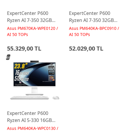
ExpertCenter P600
ExpertCenter P600
Ryzen AI 7-350 32GB
Ryzen AI 7-350 32GB
512GB 27 FreeDos Beyaz
512GB 23.8 FreeDos
Asus PM670KA-WPE0120 /
Asus PM640KA-BPC0910 /
AI-Powered AIO
Siyah AI-Powered AIO
AI 50 TOPs
AI 50 TOPs
Bilgisayar PM670KA
Bilgisayar PM640KA
55.329,00 TL
52.029,00 TL
Yeni
ExpertCenter P600
Ryzen AI 5-330 16GB
512GB 23.8 FreeDos
Asus PM640KA-WPC0130 /