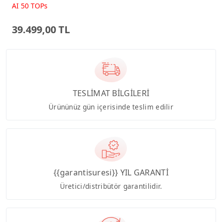
Beyaz AI-Powered AIO
AI 50 TOPs
Bilgisayar PM640KA
39.499,00 TL
TESLİMAT BİLGİLERİ
Ürününüz gün içerisinde teslim edilir
{{garantisuresi}} YIL GARANTİ
Üretici/distribütör garantilidir.