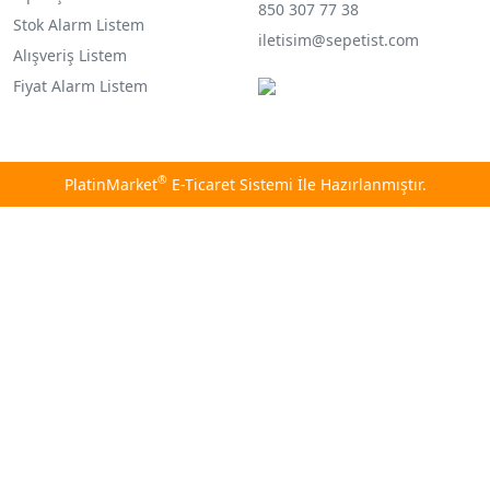
850 307 77 38
Stok Alarm Listem
iletisim@sepetist.com
Alışveriş Listem
Fiyat Alarm Listem
®
PlatinMarket
E-Ticaret Sistemi
İle Hazırlanmıştır.