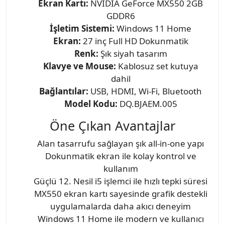
Ekran Kartı:
NVIDIA GeForce MX550 2GB
GDDR6
İşletim Sistemi:
Windows 11 Home
Ekran:
27 inç Full HD Dokunmatik
Renk:
Şık siyah tasarım
Klavye ve Mouse:
Kablosuz set kutuya
dahil
Bağlantılar:
USB, HDMI, Wi-Fi, Bluetooth
Model Kodu:
DQ.BJAEM.005
Öne Çıkan Avantajlar
Alan tasarrufu sağlayan şık all-in-one yapı
Dokunmatik ekran ile kolay kontrol ve
kullanım
Güçlü 12. Nesil i5 işlemci ile hızlı tepki süresi
MX550 ekran kartı sayesinde grafik destekli
uygulamalarda daha akıcı deneyim
Windows 11 Home ile modern ve kullanıcı