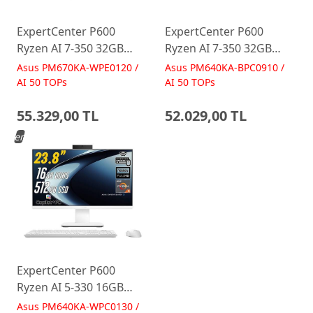
ExpertCenter P600
ExpertCenter P600
Ryzen AI 7-350 32GB
Ryzen AI 7-350 32GB
512GB 27 FreeDos Beyaz
512GB 23.8 FreeDos
Asus PM670KA-WPE0120 /
Asus PM640KA-BPC0910 /
AI-Powered AIO
Siyah AI-Powered AIO
AI 50 TOPs
AI 50 TOPs
Bilgisayar PM670KA
Bilgisayar PM640KA
55.329,00 TL
52.029,00 TL
Yeni
ExpertCenter P600
Ryzen AI 5-330 16GB
512GB 23.8 FreeDos
Asus PM640KA-WPC0130 /