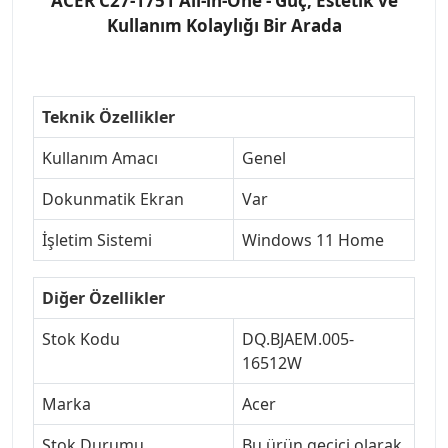
ACER C27-1751 All-in-One - Güç, Estetik ve
Kullanım Kolaylığı Bir Arada
Teknik Özellikler
Kullanım Amacı
Genel
Dokunmatik Ekran
Var
İşletim Sistemi
Windows 11 Home
Diğer Özellikler
Stok Kodu
DQ.BJAEM.005-
16512W
Marka
Acer
Stok Durumu
Bu ürün geçici olarak