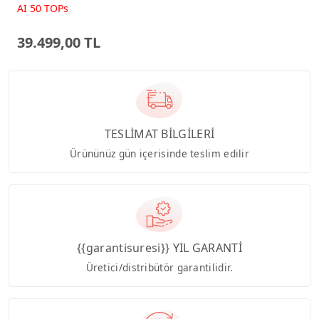
Beyaz AI-Powered AIO
AI 50 TOPs
Bilgisayar PM640KA
39.499,00 TL
TESLİMAT BİLGİLERİ
Ürününüz gün içerisinde teslim edilir
{{garantisuresi}} YIL GARANTİ
Üretici/distribütör garantilidir.