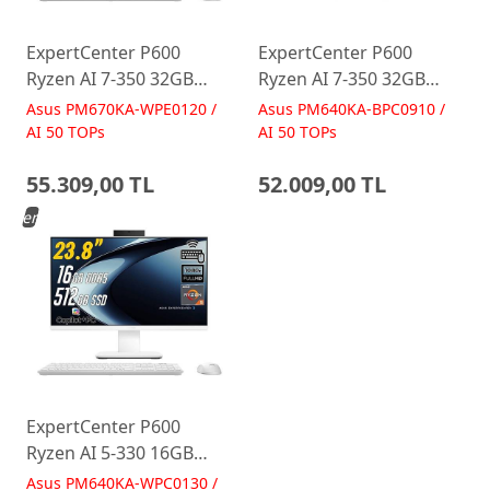
ExpertCenter P600
ExpertCenter P600
Ryzen AI 7-350 32GB
Ryzen AI 7-350 32GB
512GB 27 FreeDos Beyaz
512GB 23.8 FreeDos
Asus PM670KA-WPE0120 /
Asus PM640KA-BPC0910 /
AI-Powered AIO
Siyah AI-Powered AIO
AI 50 TOPs
AI 50 TOPs
Bilgisayar PM670KA
Bilgisayar PM640KA
55.309,00 TL
52.009,00 TL
Yeni
ExpertCenter P600
Ryzen AI 5-330 16GB
512GB 23.8 FreeDos
Asus PM640KA-WPC0130 /