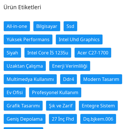
Ürün Etiketleri
All-in-one
Bilgisayar
Ssd
Yüksek Performans
Intel Uhd Graphics
Siyah
Intel Core İ5 1235u
Acer C27-1700
Uzaktan Çalışma
Enerji Verimliliği
Multimedya Kullanımı
Ddr4
Modern Tasarım
Ev Ofisi
Profesyonel Kullanım
Grafik Tasarımı
Şık ve Zarif
Entegre Sistem
Geniş Depolama
27 İnç Fhd
Dq.bjkem.006