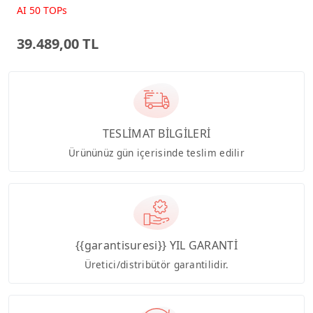
Beyaz AI-Powered AIO
AI 50 TOPs
Bilgisayar PM640KA
39.489,00 TL
TESLİMAT BİLGİLERİ
Ürününüz gün içerisinde teslim edilir
{{garantisuresi}} YIL GARANTİ
Üretici/distribütör garantilidir.