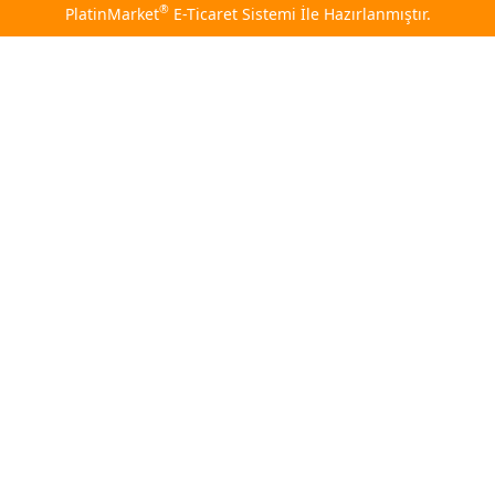
®
PlatinMarket
E-Ticaret Sistemi
İle Hazırlanmıştır.