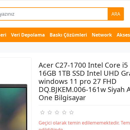
ARA
eri
Veri Depolama
Baskı Çözümleri
Network
Akse
Acer C27-1700 Intel Core i
16GB 1TB SSD Intel UHD Gr
windows 11 pro 27 FHD
DQ.BJKEM.006-161w Siyah Al
One Bilgisayar
Geçici olarak temin edilememektedir. Tem
edildiğinde