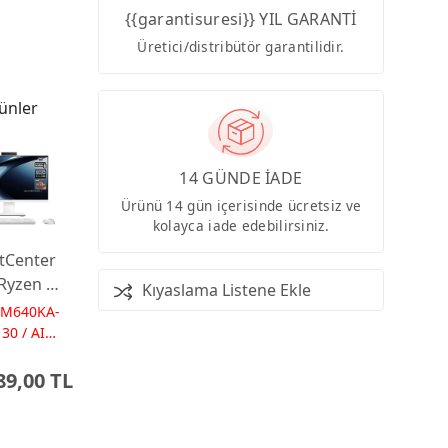
{{garantisuresi}} YIL GARANTİ
Üretici/distribütör garantilidir.
ünler
14 GÜNDE İADE
Ürünü 14 gün içerisinde ücretsiz ve
kolayca iade edebilirsiniz.
tCenter
Ryzen AI
Kıyaslama Listene Ekle
 16GB
PM640KA-
 23.8
30 / AI
Ps
Dos
89,00 TL
 AI-
red AIO
ayar