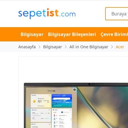
Bilgisayar
Bilgisayar Bileşenleri
Çevre Biriml
Anasayfa
Bilgisayar
All in One Bilgisayar
Acer