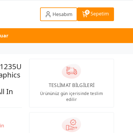
0
Sepetim
Hesabım
suar
5 1235U
aphics
TESLİMAT BİLGİLERİ
l In
Ürününüz gün içerisinde teslim
edilir
in