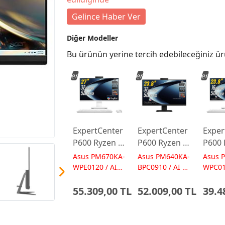
Gelince Haber Ver
Diğer Modeller
Bu ürünün yerine tercih edebileceğiniz ür
Yeni
Yeni
Yeni
ExpertCenter
ExpertCenter
Exper
P600 Ryzen AI
P600 Ryzen AI
P600 
7-350 32GB
7-350 32GB
5-330
Asus PM670KA-
Asus PM640KA-
Asus 
512GB 27
512GB 23.8
512GB
WPE0120 / AI
BPC0910 / AI 50
WPC01
50 TOPs
TOPs
50 TO
FreeDos
FreeDos
Free
55.309,00 TL
52.009,00 TL
39.4
Beyaz AI-
Siyah AI-
Beyaz
Powered AIO
Powered AIO
Powe
Bilgisayar
Bilgisayar
Bilgis