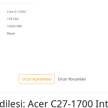
PM670KA
PM640KA
PM64
Core i5 1235U
1TB SSD
1920x1080
Beyaz
Ürün Açıklaması
Ürün Yorumları
ilesi: Acer C27-1700 Int