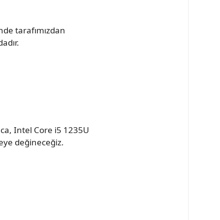
inde tarafımızdan
dadır.
ıca, Intel Core i5 1235U
teye değineceğiz.