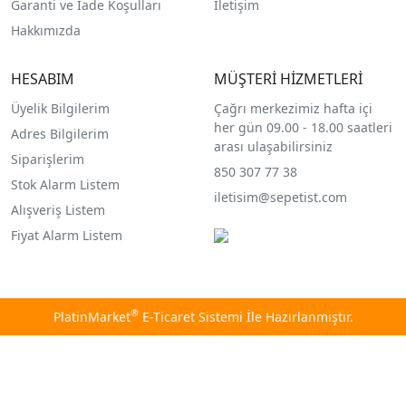
Garanti ve İade Koşulları
İletişim
Hakkımızda
HESABIM
MÜŞTERİ HİZMETLERİ
Üyelik Bilgilerim
Çağrı merkezimiz hafta içi
her gün 09.00 - 18.00 saatleri
Adres Bilgilerim
arası ulaşabilirsiniz
Siparişlerim
850 307 77 38
Stok Alarm Listem
iletisim@sepetist.com
Alışveriş Listem
Fiyat Alarm Listem
®
PlatinMarket
E-Ticaret Sistemi
İle Hazırlanmıştır.