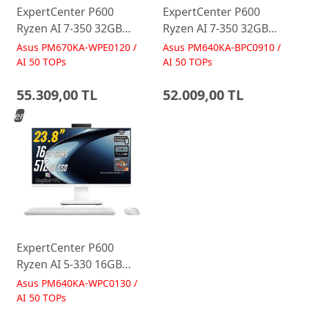
ExpertCenter P600
ExpertCenter P600
Ryzen AI 7-350 32GB
Ryzen AI 7-350 32GB
512GB 27 FreeDos Beyaz
512GB 23.8 FreeDos
Asus PM670KA-WPE0120 /
Asus PM640KA-BPC0910 /
AI-Powered AIO
Siyah AI-Powered AIO
AI 50 TOPs
AI 50 TOPs
Bilgisayar PM670KA
Bilgisayar PM640KA
55.309,00 TL
52.009,00 TL
Yeni
ExpertCenter P600
Ryzen AI 5-330 16GB
512GB 23.8 FreeDos
Asus PM640KA-WPC0130 /
Beyaz AI-Powered AIO
AI 50 TOPs