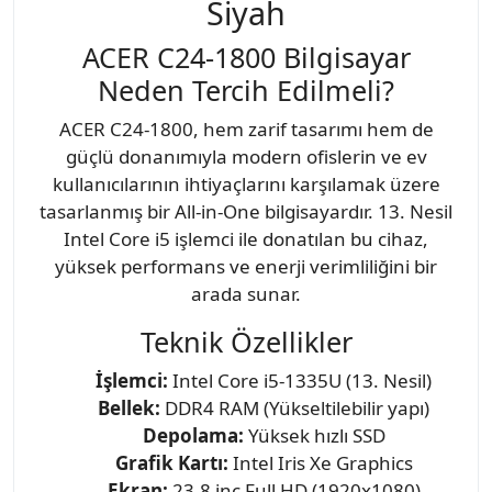
Siyah
ACER C24-1800 Bilgisayar
Neden Tercih Edilmeli?
ACER C24-1800, hem zarif tasarımı hem de
güçlü donanımıyla modern ofislerin ve ev
kullanıcılarının ihtiyaçlarını karşılamak üzere
tasarlanmış bir All-in-One bilgisayardır. 13. Nesil
Intel Core i5 işlemci ile donatılan bu cihaz,
yüksek performans ve enerji verimliliğini bir
arada sunar.
Teknik Özellikler
İşlemci:
Intel Core i5-1335U (13. Nesil)
Bellek:
DDR4 RAM (Yükseltilebilir yapı)
Depolama:
Yüksek hızlı SSD
Grafik Kartı:
Intel Iris Xe Graphics
Ekran:
23.8 inç Full HD (1920x1080)