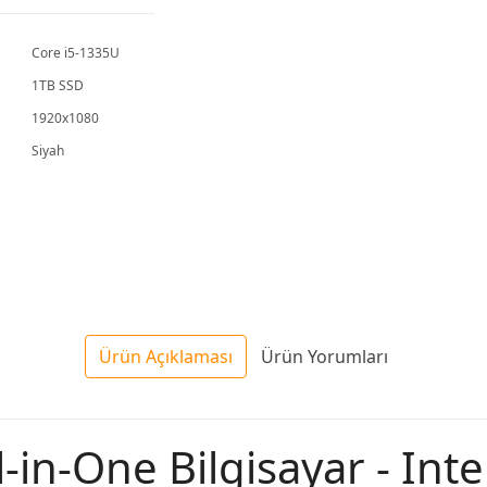
PM670KA
PM640KA
PM64
Core i5-1335U
1TB SSD
1920x1080
Siyah
Ürün Açıklaması
Ürün Yorumları
in-One Bilgisayar - Intel