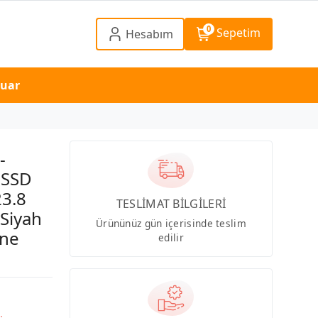
0
Sepetim
Hesabım
suar
-
 SSD
23.8
TESLİMAT BİLGİLERİ
Siyah
Ürününüz gün içerisinde teslim
One
edilir