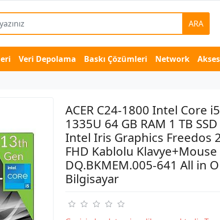
ARA
eri
Veri Depolama
Baskı Çözümleri
Network
Akse
ACER C24-1800 Intel Core i5
1335U 64 GB RAM 1 TB SSD
Intel Iris Graphics Freedos 
FHD Kablolu Klavye+Mouse 
DQ.BKMEM.005-641 All in 
Bilgisayar