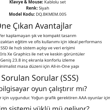
Klavye & Mouse:
Kablolu set
Renk:
Siyah
Model Kodu:
DQ.BKMEM.005
ne Çıkan Avantajlar
Yer kaplamayan şık ve kompakt tasarım
uzaktan eğitim ve ofis kullanımı için ideal performans
SSD ile hızlı sistem açılışı ve veri erişimi
 Iris Xe Graphics ile net ve keskin görüntüler
Geniş 23.8 inç ekranla konforlu izleme
nimalist masa düzeni için All-in-One yapı
 Sorulan Sorular (SSS)
bilgisayar oyun çalıştırır mı?
 için uygundur. Yoğun grafik gerektiren AAA oyunlar içi
tim sistemi yüklü mü geliyor?