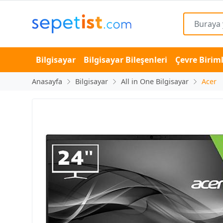
Bilgisayar
Bilgisayar Bileşenleri
Çevre Biriml
Anasayfa
Bilgisayar
All in One Bilgisayar
Acer