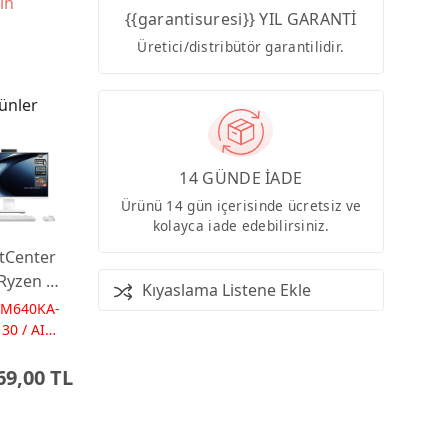
in
{{garantisuresi}} YIL GARANTİ
Üretici/distribütör garantilidir.
ünler
14 GÜNDE İADE
Ürünü 14 gün içerisinde ücretsiz ve
kolayca iade edebilirsiniz.
tCenter
Ryzen AI
Kıyaslama Listene Ekle
 16GB
PM640KA-
 23.8
30 / AI
Ps
Dos
69,00 TL
 AI-
red AIO
ayar