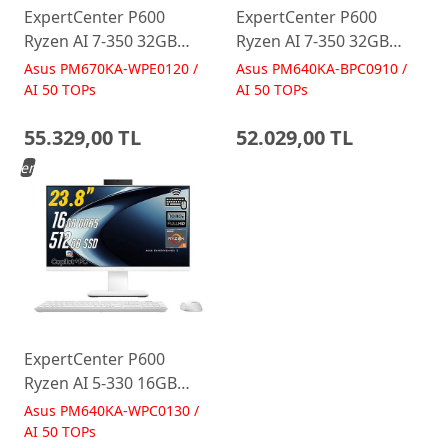
ExpertCenter P600
ExpertCenter P600
Ryzen AI 7-350 32GB
Ryzen AI 7-350 32GB
512GB 27 FreeDos Beyaz
512GB 23.8 FreeDos
Asus PM670KA-WPE0120 /
Asus PM640KA-BPC0910 /
AI-Powered AIO
Siyah AI-Powered AIO
AI 50 TOPs
AI 50 TOPs
Bilgisayar PM670KA
Bilgisayar PM640KA
55.329,00 TL
52.029,00 TL
Yeni
ExpertCenter P600
Ryzen AI 5-330 16GB
512GB 23.8 FreeDos
Asus PM640KA-WPC0130 /
Beyaz AI-Powered AIO
AI 50 TOPs