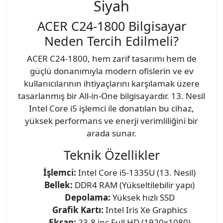
Siyah
ACER C24-1800 Bilgisayar
Neden Tercih Edilmeli?
ACER C24-1800, hem zarif tasarımı hem de
güçlü donanımıyla modern ofislerin ve ev
kullanıcılarının ihtiyaçlarını karşılamak üzere
tasarlanmış bir All-in-One bilgisayardır. 13. Nesil
Intel Core i5 işlemci ile donatılan bu cihaz,
yüksek performans ve enerji verimliliğini bir
arada sunar.
Teknik Özellikler
İşlemci:
Intel Core i5-1335U (13. Nesil)
Bellek:
DDR4 RAM (Yükseltilebilir yapı)
Depolama:
Yüksek hızlı SSD
Grafik Kartı:
Intel Iris Xe Graphics
Ekran:
23.8 inç Full HD (1920x1080)