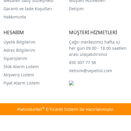
Mesafeli Satış Sözleşmesi
Müşteri Hizmetleri
Garanti ve İade Koşulları
İletişim
Hakkımızda
HESABIM
MÜŞTERİ HİZMETLERİ
Üyelik Bilgilerim
Çağrı merkezimiz hafta içi
her gün 09.00 - 18.00 saatleri
Adres Bilgilerim
arası ulaşabilirsiniz
Siparişlerim
850 307 77 38
Stok Alarm Listem
iletisim@sepetist.com
Alışveriş Listem
Fiyat Alarm Listem
®
PlatinMarket
E-Ticaret Sistemi
İle Hazırlanmıştır.