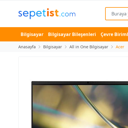
Bilgisayar
Bilgisayar Bileşenleri
Çevre Biriml
Anasayfa
Bilgisayar
All in One Bilgisayar
Acer