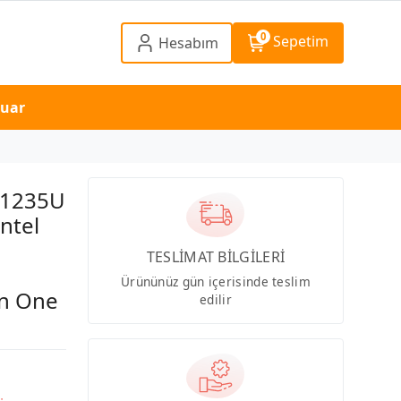
0
Sepetim
Hesabım
suar
5 1235U
ntel
TESLİMAT BİLGİLERİ
Ürününüz gün içerisinde teslim
in One
edilir