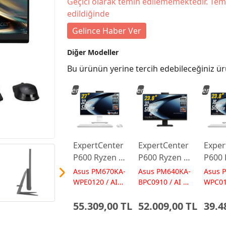
Geçici olarak temin edilememektedir. Tem
edildiğinde
Gelince Haber Ver
Diğer Modeller
Bu ürünün yerine tercih edebileceğiniz ür
Yeni
Yeni
Yeni
ExpertCenter
ExpertCenter
Exper
P600 Ryzen AI
P600 Ryzen AI
P600 
7-350 32GB
7-350 32GB
5-330
Asus PM670KA-
Asus PM640KA-
Asus 
512GB 27
512GB 23.8
512GB
WPE0120 / AI
BPC0910 / AI 50
WPC01
50 TOPs
TOPs
50 TO
FreeDos
FreeDos
Free
55.309,00 TL
52.009,00 TL
39.4
Beyaz AI-
Siyah AI-
Beyaz
Powered AIO
Powered AIO
Powe