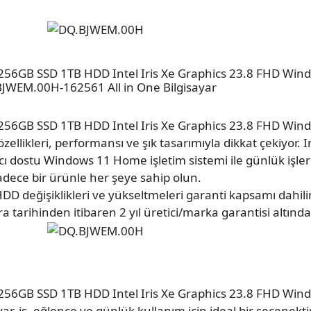
 256GB SSD 1TB HDD Intel Iris Xe Graphics 23.8 FHD Wi
JWEM.00H-162561 All in One Bilgisayar
 256GB SSD 1TB HDD Intel Iris Xe Graphics 23.8 FHD Wi
likleri, performansı ve şık tasarımıyla dikkat çekiyor. Int
cı dostu Windows 11 Home işletim sistemi ile günlük işleri
adece bir ürünle her şeye sahip olun.
DD değişiklikleri ve yükseltmeleri garanti kapsamı dahil
a tarihinden itibaren 2 yıl üretici/marka garantisi altındad
 256GB SSD 1TB HDD Intel Iris Xe Graphics 23.8 FHD Wi
, iş, eğlence ve günlük kullanım için ideal bir seçenekti