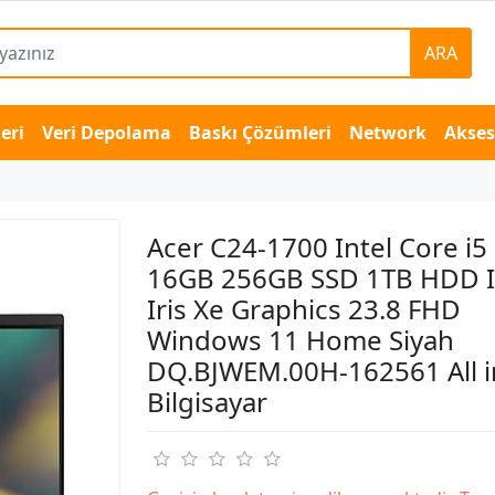
ARA
eri
Veri Depolama
Baskı Çözümleri
Network
Akse
Acer C24-1700 Intel Core i
16GB 256GB SSD 1TB HDD I
Iris Xe Graphics 23.8 FHD
Windows 11 Home Siyah
DQ.BJWEM.00H-162561 All 
Bilgisayar