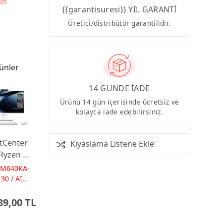
in
{{garantisuresi}} YIL GARANTİ
Üretici/distribütör garantilidir.
ünler
14 GÜNDE İADE
Ürünü 14 gün içerisinde ücretsiz ve
kolayca iade edebilirsiniz.
tCenter
Kıyaslama Listene Ekle
Ryzen AI
 16GB
PM640KA-
 23.8
30 / AI
Ps
Dos
89,00 TL
 AI-
red AIO