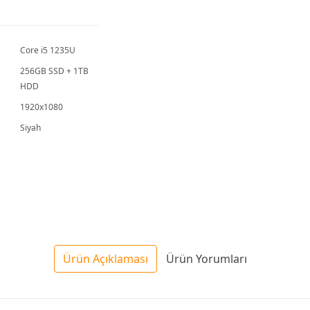
Bilgisayar
Bilgisayar
Bilgis
PM670KA
PM640KA
PM64
Core i5 1235U
256GB SSD + 1TB
HDD
1920x1080
Siyah
Ürün Açıklaması
Ürün Yorumları