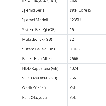
Ekran Boyutu (inch)
23.8
İşlemci Serisi
Intel Core i5
İşlemci Modeli
1235U
Sistem Belleği (GB)
16
Maks.Bellek (GB)
32
Sistem Bellek Türü
DDR5
Bellek Hızı (Mhz)
2666
HDD Kapasitesi (GB)
1024
SSD Kapasitesi (GB)
256
Optik Sürücü
Yok
Kart Okuyucu
Yok